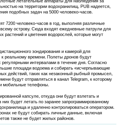
илотные летательные аппараты для наблюдения за
льностью на территории водохранилищ. PUB надеется,
ения подобных задач на 5000 человеко-часов.
ят 7200 человеко-часов в год, выполняя различные
 всему острову. Сюда входят ежедневные патрули для
х растений и цветения водорослей, которые могут
истанционного зондирования и камерой для
 к реальному времени. Полеты дронов будут
 регулярными интервалами в течение дня. Согласно
ольшие площади водоема и собирать «исчерпывающие
ных действий, таких как незаконный рыбный промысел,
мени будут отправляться в канал Telegram, к которому
ои мобильные телефоны.
ированной капсуле, откуда они будут взлетать и
 них будет летать по заранее запрограммированному
дохранилища и удаленно контролироваться оператором.
дронах не будут собирать личные данные, включая
летов также не будет жилых районов.