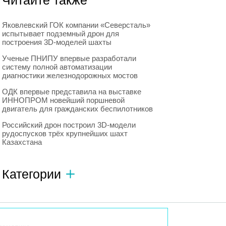
Читайте также
Яковлевский ГОК компании «Северсталь»
испытывает подземный дрон для
построения 3D-моделей шахты
Ученые ПНИПУ впервые разработали
систему полной автоматизации
диагностики железнодорожных мостов
ОДК впервые представила на выставке
ИННОПРОМ новейший поршневой
двигатель для гражданских беспилотников
Российский дрон построил 3D-модели
рудоспусков трёх крупнейших шахт
Казахстана
Категории
Автономный транспорт
593
Интересное о роботах
596