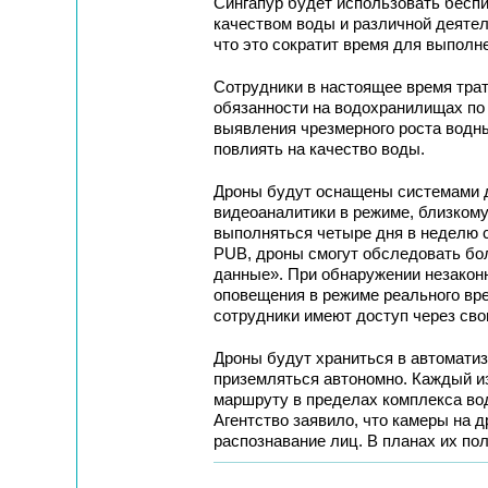
Сингапур будет использовать бесп
качеством воды и различной деяте
что это сократит время для выполн
Сотрудники в настоящее время трат
обязанности на водохранилищах по
выявления чрезмерного роста водны
повлиять на качество воды.
Дроны будут оснащены системами д
видеоаналитики в режиме, близкому
выполняться четыре дня в неделю с
PUB, дроны смогут обследовать б
данные». При обнаружении незакон
оповещения в режиме реального вре
сотрудники имеют доступ через св
Дроны будут храниться в автоматиз
приземляться автономно. Каждый из
маршруту в пределах комплекса во
Агентство заявило, что камеры на 
распознавание лиц. В планах их по