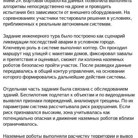
Мини 2». Бортовая обработка данных позволила выполнять
алгоритмы непосредственно на дроне и проводить
испытания без зависимости от внешнего оборудования. На
соревнованиях участники тестировали решения в условиях,
приближенных к реальным автономным системам.
Задание инженерного тура было построено как сценарий
ликвидации последствий аварии в условном городе.
Ключевую роль в системе выполнял коптер. Он проходил
маршрут над улицей с макетами домов, фиксировал завалы
и препятствия и оценивал, сможет ли колонна наземных
роботов безопасно пройти участок. После разведки данные
передавались в общий контур управления, на основании
которого формировались дальнейшие действия системы.
Отдельная часть задания была связана с обследованием
зданий. Беспилотник подлетал к объектам и по видеоданным
выявлял признаки повреждений, анализируя трещины. По их
параметрам система рассчитывала риск разрушения. Если
риск признавался высоким, зона учитывалась как
потенциально опасная и движение наземных роботов вблизи
ограничивалось.
Наземные роботы выполняли расчистку территории и вывоз