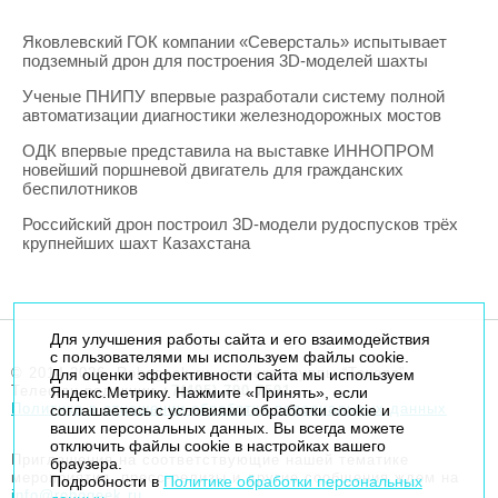
Яковлевский ГОК компании «Северсталь» испытывает
подземный дрон для построения 3D-моделей шахты
Ученые ПНИПУ впервые разработали систему полной
автоматизации диагностики железнодорожных мостов
ОДК впервые представила на выставке ИННОПРОМ
новейший поршневой двигатель для гражданских
беспилотников
Российский дрон построил 3D-модели рудоспусков трёх
крупнейших шахт Казахстана
Для улучшения работы сайта и его взаимодействия
с пользователями мы используем файлы cookie.
© 2014-2026. Robogeek.ru - проект группы “Текарт”.
Для оценки эффективности сайта мы используем
Телефон редакции
+7(495) 790-7591
Яндекс.Метрику. Нажмите «Принять», если
Политика в отношении обработки персональных данных
соглашаетесь с условиями обработки cookie и
ваших персональных данных. Вы всегда можете
отключить файлы cookie в настройках вашего
Приглашения на соответствующие нашей тематике
браузера.
мероприятия, пресс-релизы и другие сообщения ждем на
Подробности в
Политике обработки персональных
info@robogeek.ru
.