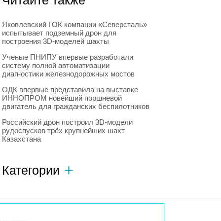
Читайте также
Яковлевский ГОК компании «Северсталь»
испытывает подземный дрон для
построения 3D-моделей шахты
Ученые ПНИПУ впервые разработали
систему полной автоматизации
диагностики железнодорожных мостов
ОДК впервые представила на выставке
ИННОПРОМ новейший поршневой
двигатель для гражданских беспилотников
Российский дрон построил 3D-модели
рудоспусков трёх крупнейших шахт
Казахстана
Категории
Автономный транспорт
593
Интересное о роботах
596