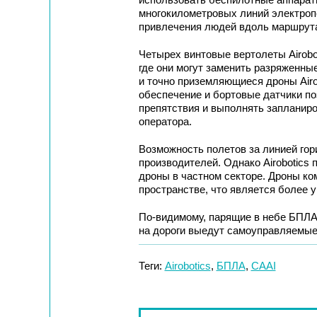
многокилометровых линий электроп
привлечения людей вдоль маршрут
Четырех винтовые вертолеты Airobo
где они могут заменить разряженн
и точно приземляющиеся дроны Airo
обеспечение и бортовые датчики п
препятствия и выполнять запланир
оператора.
Возможность полетов за линией гор
производителей. Однако Airobotics
дроны в частном секторе. Дроны ко
пространстве, что является более 
По-видимому, парящие в небе БПЛА 
на дороги выедут самоуправляемые
Теги:
Airobotics
,
БПЛА
,
CAAI