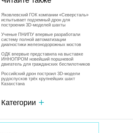
Читайте также
Яковлевский ГОК компании «Северсталь»
испытывает подземный дрон для
построения 3D-моделей шахты
Ученые ПНИПУ впервые разработали
систему полной автоматизации
диагностики железнодорожных мостов
ОДК впервые представила на выставке
ИННОПРОМ новейший поршневой
двигатель для гражданских беспилотников
Российский дрон построил 3D-модели
рудоспусков трёх крупнейших шахт
Казахстана
Категории
Автономный транспорт
593
Интересное о роботах
596