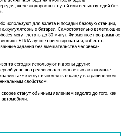
ередач, железнодорожных путей или сельхозугодий без
а.
tic используют для взлета и посадки базовую станции,
ые аккумуляторные батареи. Самостоятельно взлетающие
botics могут летать до 30 минут. Фирменное программное
озволяют БПЛА лучше ориентироваться, избегать
ованные задания без вмешательства человека-
изонта сегодня используют и дроны других
 первой успешно реализовала полностью автономные
мпании также могут выполнять посадку в ограниченном
уникальным свойством.
скорее станут обычным явлением задолго до того, как
 автомобили.