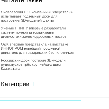
Читайте также
Яковлевский ГОК компании «Северсталь»
испытывает подземный дрон для
построения 3D-моделей шахты
Ученые ПНИПУ впервые разработали
систему полной автоматизации
диагностики железнодорожных мостов
ОДК впервые представила на выставке
ИННОПРОМ новейший поршневой
двигатель для гражданских беспилотников
Российский дрон построил 3D-модели
рудоспусков трёх крупнейших шахт
Казахстана
Категории
Автономный транспорт
593
Интересное о роботах
596