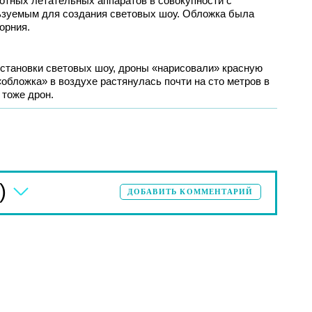
илотных летательных аппаратов в совокупности с
ьзуемым для создания световых шоу. Обложка была
орния.
остановки световых шоу, дроны «нарисовали» красную
«обложка» в воздухе растянулась почти на сто метров в
 тоже дрон.
)
ДОБАВИТЬ КОММЕНТАРИЙ