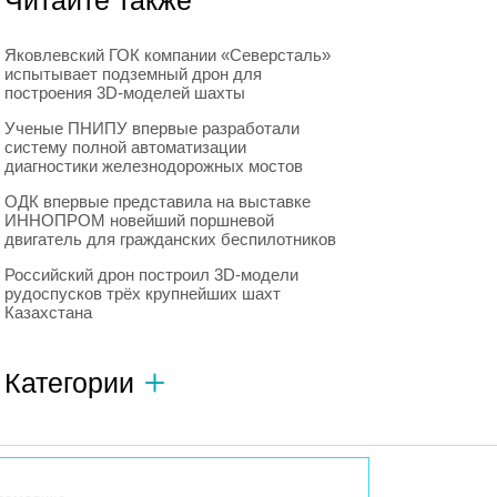
Читайте также
Яковлевский ГОК компании «Северсталь»
испытывает подземный дрон для
построения 3D-моделей шахты
Ученые ПНИПУ впервые разработали
систему полной автоматизации
диагностики железнодорожных мостов
ОДК впервые представила на выставке
ИННОПРОМ новейший поршневой
двигатель для гражданских беспилотников
Российский дрон построил 3D-модели
рудоспусков трёх крупнейших шахт
Казахстана
Категории
Автономный транспорт
593
Интересное о роботах
596