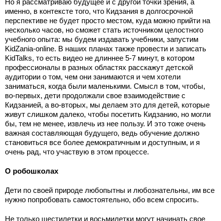
Но я рассматриваю будущее и с другой точки зрения, а
именно, в контексте того, что Кидзания в долгосрочной
перспективе не будет просто местом, куда можно прийти на
несколько часов, но сможет стать источником целостного
учебного опыта: мы будем издавать учебники, запустим
KidZania-online. В наших планах также провести и записать
KidTalks, то есть видео не длиннее 5-7 минут, в котором
профессионалы в разных областях расскажут детской
аудитории о том, чем они занимаются и чем хотели
заниматься, когда были маленькими. Смысл в том, чтобы,
во-первых, дети продолжали свое взаимодействие с
Кидзанией, а во-вторых, мы делаем это для детей, которые
живут слишком далеко, чтобы посетить Кидзанию, но могли
бы, тем не менее, извлечь из нее пользу. И это тоже очень
важная составляющая будущего, ведь обучение должно
становиться все более демократичным и доступным, и я
очень рад, что участвую в этом процессе.
О робошколах
Дети по своей природе любопытны и любознательны, им все
нужно попробовать самостоятельно, обо всем спросить.
Не только шестилетки и восьмилетки могут начинать свое