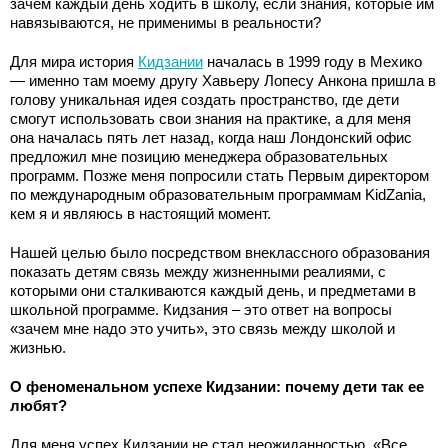
зачем каждый день ходить в школу, если знания, которые им
навязываются, не применимы в реальности?
Для мира история
Кидзании
началась в 1999 году в Мехико
— именно там моему другу Хавьеру Лопесу Анкона пришла в
голову уникальная идея создать пространство, где дети
смогут использовать свои знания на практике, а для меня
она началась пять лет назад, когда наш Лондонский офис
предложил мне позицию менеджера образовательных
программ. Позже меня попросили стать Первым директором
по международным образовательным программам KidZania,
кем я и являюсь в настоящий момент.
Нашей целью было посредством внеклассного образования
показать детям связь между жизненными реалиями, с
которыми они сталкиваются каждый день, и предметами в
школьной программе. Кидзания – это ответ на вопросы
«зачем мне надо это учить», это связь между школой и
жизнью.
О феноменальном успехе Кидзании: почему дети так ее
любят?
Для меня успех Кидзании не стал неожиданностью. «Все