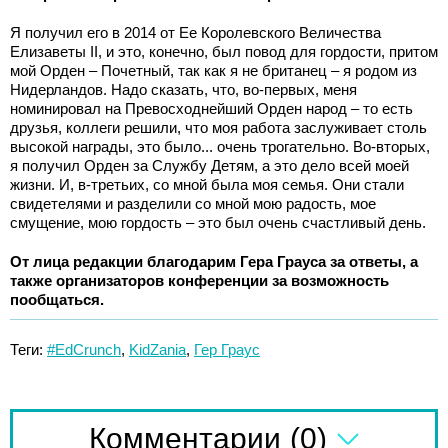
Я получил его в 2014 от Ее Королевского Величества
Елизаветы II, и это, конечно, был повод для гордости, притом
мой Орден – Почетный, так как я не британец – я родом из
Нидерландов. Надо сказать, что, во-первых, меня
номинировал на Превосходнейший Орден народ – то есть
друзья, коллеги решили, что моя работа заслуживает столь
высокой награды, это было... очень трогательно. Во-вторых,
я получил Орден за Службу Детям, а это дело всей моей
жизни. И, в-третьих, со мной была моя семья. Они стали
свидетелями и разделили со мной мою радость, мое
смущение, мою гордость – это был очень счастливый день.
От лица редакции благодарим Гера Грауса за ответы, а
также организаторов конференции за возможность
пообщаться.
Теги:
#EdCrunch
,
KidZania
,
Гер Граус
(0)
Комментарии