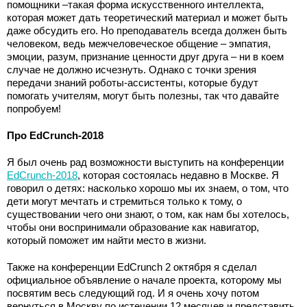
помощники –такая форма искусственного интеллекта,
которая может дать теоретический материал и может быть
даже обсудить его. Но преподаватель всегда должен быть
человеком, ведь межчеловеческое общение – эмпатия,
эмоции, разум, признание ценности друг друга – ни в коем
случае не должно исчезнуть. Однако с точки зрения
передачи знаний роботы-ассистенты, которые будут
помогать учителям, могут быть полезны, так что давайте
попробуем!
Про EdCrunch-2018
Я был очень рад возможности выступить на конференции
EdCrunch-2018
, которая состоялась недавно в Москве. Я
говорил о детях: насколько хорошо мы их знаем, о том, что
дети могут мечтать и стремиться только к тому, о
существовании чего они знают, о том, как нам бы хотелось,
чтобы они воспринимали образование как навигатор,
который поможет им найти место в жизни.
Также на конференции EdCrunch 2 октября я сделал
официальное объявление о начале проекта, которому мы
посвятим весь следующий год. И я очень хочу потом
вернуться в Москву по истечении 12 месяцев и представить