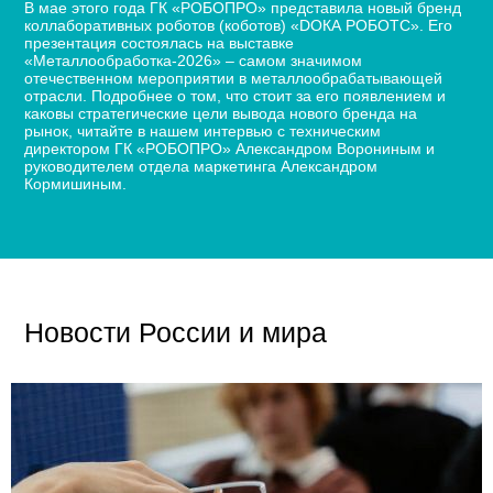
В мае этого года ГК «РОБОПРО» представила новый бренд
коллаборативных роботов (коботов) «DОКА РОБОТС». Его
презентация состоялась на выставке
«Металлообработка-2026» – самом значимом
отечественном мероприятии в металлообрабатывающей
отрасли. Подробнее о том, что стоит за его появлением и
каковы стратегические цели вывода нового бренда на
рынок, читайте в нашем интервью с техническим
директором ГК «РОБОПРО» Александром Ворониным и
руководителем отдела маркетинга Александром
Кормишиным.
Новости России и мира