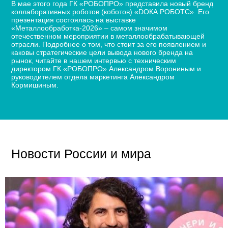
В мае этого года ГК «РОБОПРО» представила новый бренд
коллаборативных роботов (коботов) «DОКА РОБОТС». Его
презентация состоялась на выставке
«Металлообработка-2026» – самом значимом
отечественном мероприятии в металлообрабатывающей
отрасли. Подробнее о том, что стоит за его появлением и
каковы стратегические цели вывода нового бренда на
рынок, читайте в нашем интервью с техническим
директором ГК «РОБОПРО» Александром Ворониным и
руководителем отдела маркетинга Александром
Кормишиным.
Новости России и мира