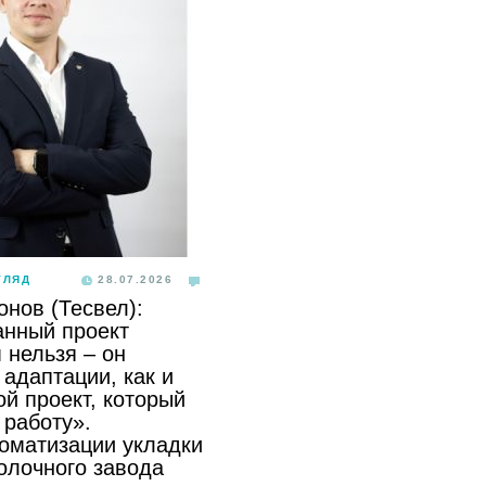
ГЛЯД
28.07.2026
онов (Тесвел):
анный проект
 нельзя – он
адаптации, как и
й проект, который
 работу».
томатизации укладки
олочного завода