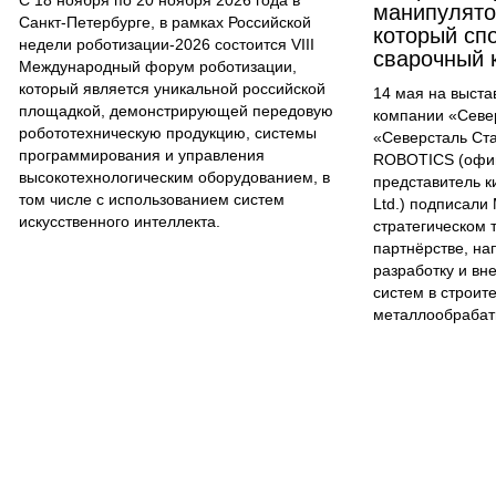
С 18 ноября по 20 ноября 2026 года в
манипулятор
Санкт-Петербурге, в рамках Российской
который сп
недели роботизации-2026 состоится VIII
сварочный 
Международный форум роботизации,
который является уникальной российской
14 мая на выст
площадкой, демонстрирующей передовую
компании «Севе
робототехническую продукцию, системы
«Северсталь Ст
программирования и управления
ROBOTICS (офи
высокотехнологическим оборудованием, в
представитель ки
том числе с использованием систем
Ltd.) подписали
искусственного интеллекта.
стратегическом 
партнёрстве, н
разработку и вн
систем в строит
металлообрабат