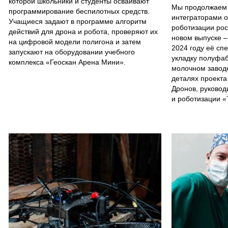
которой школьники и студенты осваивают
Мы продолжаем 
программирование беспилотных средств.
интеграторами о
Учащиеся задают в программе алгоритм
роботизации ро
действий для дрона и робота, проверяют их
новом выпуске –
на цифровой модели полигона и затем
2024 году её сп
запускают на оборудовании учебного
укладку полуфаб
комплекса «Геоскан Арена Мини».
молочном заводе
деталях проекта
Дронов, руковод
и роботизации «