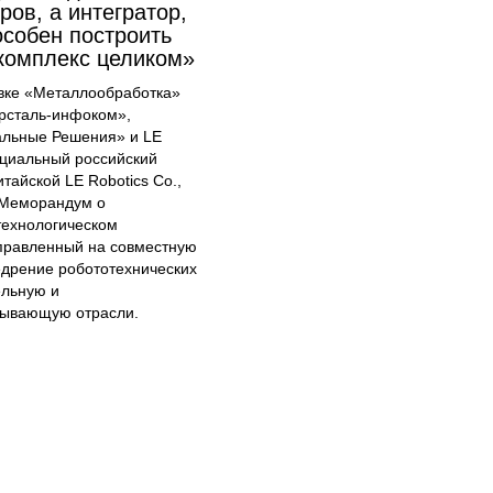
ов, а интегратор,
особен построить
комплекс целиком»
авке «Металлообработка»
рсталь-инфоком»,
альные Решения» и LE
циальный российский
тайской LE Robotics Co.,
 Меморандум о
технологическом
аправленный на совместную
едрение робототехнических
ельную и
ывающую отрасли.