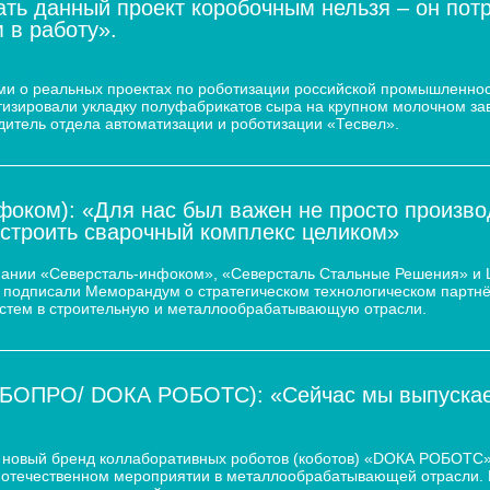
ать данный проект коробочным нельзя – он пот
 в работу».
 молочного завода
и о реальных проектах по роботизации российской промышленнос
атизировали укладку полуфабрикатов сыра на крупном молочном за
дитель отдела автоматизации и роботизации «Тесвел».
оком): «Для нас был важен не просто произво
остроить сварочный комплекс целиком»
пании «Северсталь-инфоком», «Северсталь Стальные Решения» и
d.) подписали Меморандум о стратегическом технологическом парт
истем в строительную и металлообрабатывающую отрасли.
ОБОПРО/ DOКА РОБОТС): «Сейчас мы выпускаем
новый бренд коллаборативных роботов (коботов) «DОКА РОБОТС».
отечественном мероприятии в металлообрабатывающей отрасли. По