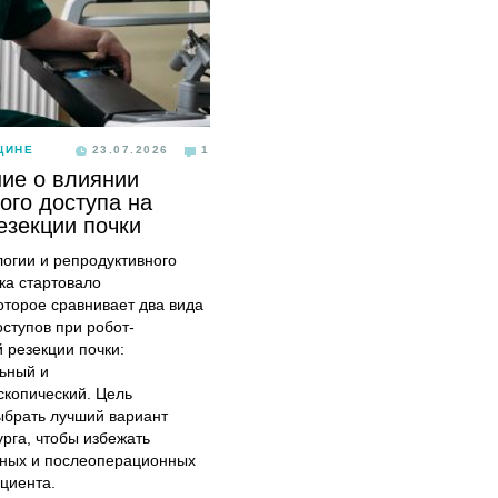
ЦИНЕ
23.07.2026
1
ие о влиянии
ого доступа на
езекции почки
логии и репродуктивного
ка стартовало
оторое сравнивает два вида
оступов при робот-
 резекции почки:
ьный и
скопический. Цель
ыбрать лучший вариант
урга, чтобы избежать
ных и послеоперационных
циента.