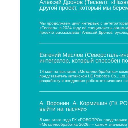
Алексей Дронов (Тесвел): «Назв
другой проект, который мы берём
Кейс по автоматизации укладки сыра для
Мы продолжаем цикл интервью с интеграторам
«Тесвел»: в 2024 году её специалисты автом
проекта рассказывает Алексей Дронов, руково
Евгений Маслов (Северсталь-инф
интегратор, который способен п
14 мая на выставке «Металлообработка» ком
представитель китайской LE Robotics Co., Lt
разработку и внедрение робототехнических с
А. Воронин, А. Кормишин (ГК Р
выйти на тысячи»
В мае этого года ГК «РОБОПРО» представила 
«Металлообработка-2026» – самом значимом 