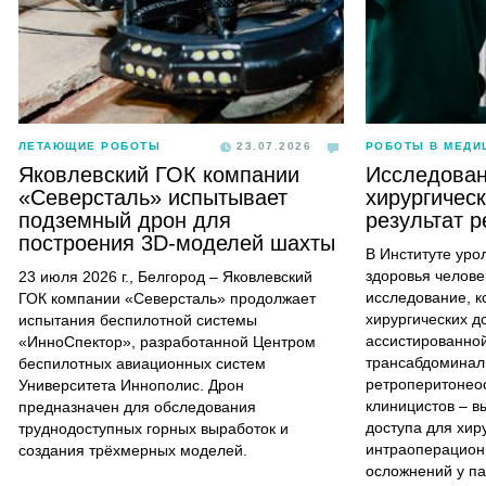
ЛЕТАЮЩИЕ РОБОТЫ
23.07.2026
РОБОТЫ В МЕДИ
Яковлевский ГОК компании
Исследован
«Северсталь» испытывает
хирургическ
подземный дрон для
результат р
построения 3D-моделей шахты
В Институте уро
здоровья челове
23 июля 2026 г., Белгород – Яковлевский
исследование, к
ГОК компании «Северсталь» продолжает
хирургических д
испытания беспилотной системы
ассистированной
«ИнноСпектор», разработанной Центром
трансабдоминал
беспилотных авиационных систем
ретроперитонео
Университета Иннополис. Дрон
клиницистов – в
предназначен для обследования
доступа для хир
труднодоступных горных выработок и
интраоперацион
создания трёхмерных моделей.
осложнений у па