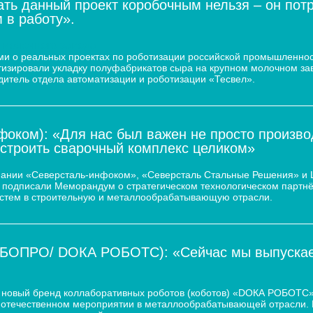
ать данный проект коробочным нельзя – он пот
 в работу».
 молочного завода
и о реальных проектах по роботизации российской промышленнос
атизировали укладку полуфабрикатов сыра на крупном молочном за
дитель отдела автоматизации и роботизации «Тесвел».
оком): «Для нас был важен не просто произво
остроить сварочный комплекс целиком»
пании «Северсталь-инфоком», «Северсталь Стальные Решения» и
d.) подписали Меморандум о стратегическом технологическом парт
истем в строительную и металлообрабатывающую отрасли.
ОБОПРО/ DOКА РОБОТС): «Сейчас мы выпускаем
новый бренд коллаборативных роботов (коботов) «DОКА РОБОТС».
отечественном мероприятии в металлообрабатывающей отрасли. По