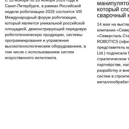
С 18 ноября по 20 ноября 2026 года в
манипулятор
Санкт-Петербурге, в рамках Российской
который сп
недели роботизации-2026 состоится VIII
сварочный 
Международный форум роботизации,
который является уникальной российской
14 мая на выст
площадкой, демонстрирующей передовую
компании «Севе
робототехническую продукцию, системы
«Северсталь Ст
программирования и управления
ROBOTICS (офи
высокотехнологическим оборудованием, в
представитель ки
том числе с использованием систем
Ltd.) подписали
искусственного интеллекта.
стратегическом 
партнёрстве, н
разработку и вн
систем в строит
металлообрабат