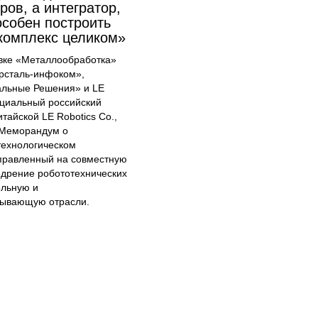
ов, а интегратор,
особен построить
комплекс целиком»
авке «Металлообработка»
рсталь-инфоком»,
альные Решения» и LE
циальный российский
тайской LE Robotics Co.,
 Меморандум о
технологическом
аправленный на совместную
едрение робототехнических
ельную и
ывающую отрасли.