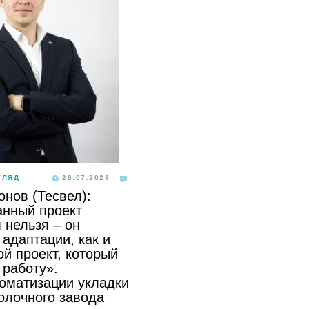
ГЛЯД
28.07.2026
онов (Тесвел):
анный проект
 нельзя – он
адаптации, как и
й проект, который
 работу».
томатизации укладки
олочного завода