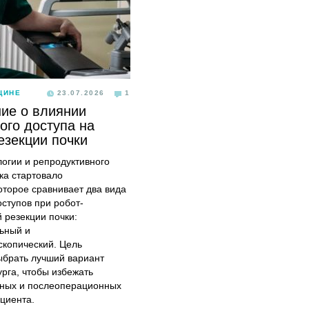
ЦИНЕ
23.07.2026
1
ие о влиянии
ого доступа на
езекции почки
логии и репродуктивного
ка стартовало
оторое сравнивает два вида
оступов при робот-
 резекции почки:
ьный и
скопический. Цель
ыбрать лучший вариант
урга, чтобы избежать
ных и послеоперационных
циента.