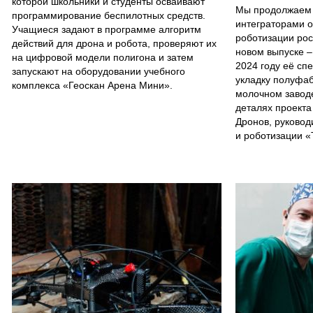
которой школьники и студенты осваивают
Мы продолжаем 
программирование беспилотных средств.
интеграторами о
Учащиеся задают в программе алгоритм
роботизации ро
действий для дрона и робота, проверяют их
новом выпуске –
на цифровой модели полигона и затем
2024 году её сп
запускают на оборудовании учебного
укладку полуфаб
комплекса «Геоскан Арена Мини».
молочном заводе
деталях проекта
Дронов, руковод
и роботизации «