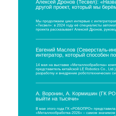
Алексей Дронов (Тесвел): «Назв
другой проект, который мы берём
Кейс по автоматизации укладки сыра для
Мы продолжаем цикл интервью с интеграторам
«Тесвел»: в 2024 году её специалисты автом
проекта рассказывает Алексей Дронов, руково
Евгений Маслов (Северсталь-инф
интегратор, который способен п
14 мая на выставке «Металлообработка» ком
представитель китайской LE Robotics Co., Lt
разработку и внедрение робототехнических с
А. Воронин, А. Кормишин (ГК Р
выйти на тысячи»
В мае этого года ГК «РОБОПРО» представила 
«Металлообработка-2026» – самом значимом 