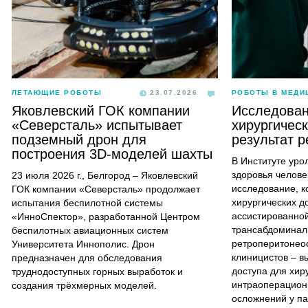
ЛЕТАЮЩИЕ РОБОТЫ
23.07.2026
РОБОТЫ В МЕДИ
Яковлевский ГОК компании
Исследован
«Северсталь» испытывает
хирургическ
подземный дрон для
результат р
построения 3D-моделей шахты
В Институте уро
здоровья челове
23 июля 2026 г., Белгород – Яковлевский
исследование, к
ГОК компании «Северсталь» продолжает
хирургических д
испытания беспилотной системы
ассистированной
«ИнноСпектор», разработанной Центром
трансабдоминал
беспилотных авиационных систем
ретроперитонео
Университета Иннополис. Дрон
клиницистов – в
предназначен для обследования
доступа для хир
труднодоступных горных выработок и
интраоперацион
создания трёхмерных моделей.
осложнений у па