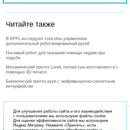
Читайте также
В EPFL исследуют способы управления
дополнительной роботизированной рукой
Носимый робот для оказания помощи людям при
ходьбе
Механический протез Lunet, полностью изготовляется с
помощью 3D-печати
Бионический протез руки с нейромышечно-скелетным
интерфейсом
Для улучшения работы сайта и его взаимодействия
с пользователями мы используем файлы cookie.
© 2014-2026. Robogeek.ru - проект группы “Текарт”.
Для оценки эффективности сайта мы используем
Телефон редакции
+7(495) 790-7591
Яндекс.Метрику. Нажмите «Принять», если
Политика в отношении обработки персональных данных
соглашаетесь с условиями обработки cookie и