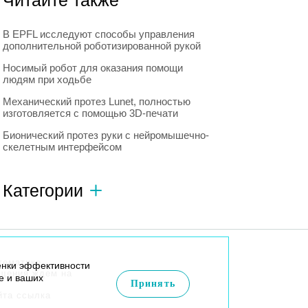
Читайте также
В EPFL исследуют способы управления
дополнительной роботизированной рукой
Носимый робот для оказания помощи
людям при ходьбе
Механический протез Lunet, полностью
изготовляется с помощью 3D-печати
Бионический протез руки с нейромышечно-
скелетным интерфейсом
Категории
Автономный транспорт
593
Интересное о роботах
596
тематике
енки эффективности
Искусственный интеллект
728
бщения ждем на
e и ваших
Принять
йта ссылка
Летающие роботы
999