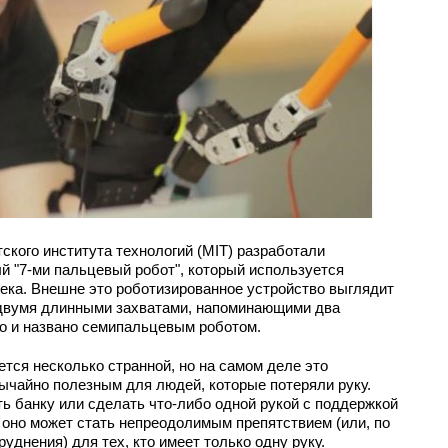
ского института технологий (MIT) разработали
й "7-ми пальцевый робот", который используется
ека. Внешне это роботизированное устройство выглядит
с двумя длинными захватами, напоминающими два
во и названо семипальцевым роботом.
ется несколько странной, но на самом деле это
ычайно полезным для людей, которые потеряли руку.
ть банку или сделать что-либо одной рукой с поддержкой
о оно может стать непреодолимым препятствием (или, по
уднения) для тех, кто имеет только одну руку.