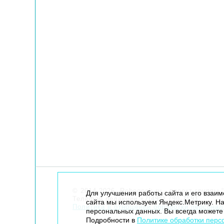
© 2014-2026. Robogeek.ru - проект группы “
Для улучшения работы сайта и его взаи
Телефон редакции
+7(495) 790-7591
сайта мы используем Яндекс.Метрику. На
Политика в отношении обработки персона
персональных данных. Вы всегда можете 
Подробности в
Политике обработки перс