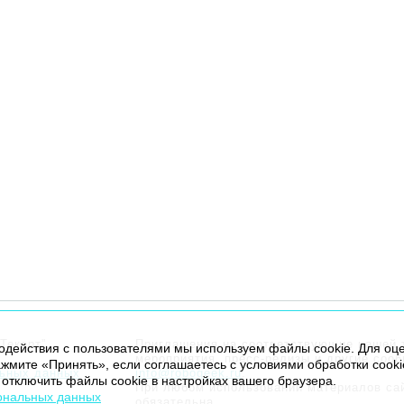
Текарт”.
Приглашения на соответствующие нашей 
модействия с пользователями мы используем файлы cookie. Для оц
мероприятия, пресс-релизы и другие соо
жмите «Принять», если соглашаетесь с условиями обработки cooki
льных данных
info@robogeek.ru
.
отключить файлы cookie в настройках вашего браузера.
При любом использовании материалов са
ональных данных
обязательна.