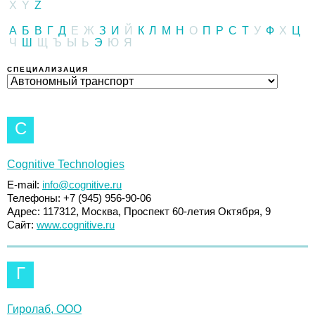
X
Y
Z
А
Б
В
Г
Д
Е
Ж
З
И
Й
К
Л
М
Н
О
П
Р
С
Т
У
Ф
Х
Ц
Ч
Ш
Щ
Ъ
Ы
Ь
Э
Ю
Я
СПЕЦИАЛИЗАЦИЯ
C
Cognitive Technologies
E-mail:
info@cognitive.ru
Телефоны: +7 (945) 956-90-06
Адрес: 117312, Москва, Проспект 60-летия Октября, 9
Сайт:
www.cognitive.ru
Г
Гиролаб, ООО