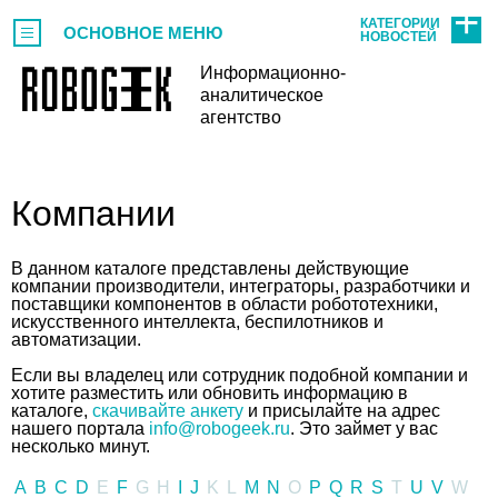
КАТЕГОРИИ
ОСНОВНОЕ МЕНЮ
НОВОСТЕЙ
Информационно-
аналитическое
агентство
Компании
В данном каталоге представлены действующие
компании производители, интеграторы, разработчики и
поставщики компонентов в области робототехники,
искусственного интеллекта, беспилотников и
автоматизации.
Если вы владелец или сотрудник подобной компании и
хотите разместить или обновить информацию в
каталоге,
скачивайте анкету
и присылайте на адрес
нашего портала
info@robogeek.ru
. Это займет у вас
несколько минут.
A
B
C
D
E
F
G
H
I
J
K
L
M
N
O
P
Q
R
S
T
U
V
W