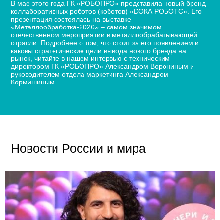
В мае этого года ГК «РОБОПРО» представила новый бренд
коллаборативных роботов (коботов) «DОКА РОБОТС». Его
презентация состоялась на выставке
«Металлообработка-2026» – самом значимом
отечественном мероприятии в металлообрабатывающей
отрасли. Подробнее о том, что стоит за его появлением и
каковы стратегические цели вывода нового бренда на
рынок, читайте в нашем интервью с техническим
директором ГК «РОБОПРО» Александром Ворониным и
руководителем отдела маркетинга Александром
Кормишиным.
Новости России и мира