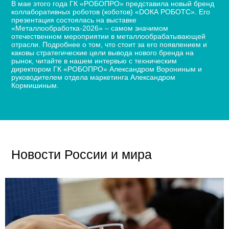
В мае этого года ГК «РОБОПРО» представила новый бренд
коллаборативных роботов (коботов) «DОКА РОБОТС». Его
презентация состоялась на выставке
«Металлообработка-2026» – самом значимом
отечественном мероприятии в металлообрабатывающей
отрасли. Подробнее о том, что стоит за его появлением и
каковы стратегические цели вывода нового бренда на
рынок, читайте в нашем интервью с техническим
директором ГК «РОБОПРО» Александром Ворониным и
руководителем отдела маркетинга Александром
Кормишиным.
Новости России и мира