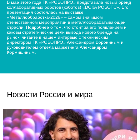
В мае этого года ГК «РОБОПРО» представила новый бренд
коллаборативных роботов (коботов) «DОКА РОБОТС». Его
презентация состоялась на выставке
«Металлообработка-2026» – самом значимом
отечественном мероприятии в металлообрабатывающей
отрасли. Подробнее о том, что стоит за его появлением и
каковы стратегические цели вывода нового бренда на
рынок, читайте в нашем интервью с техническим
директором ГК «РОБОПРО» Александром Ворониным и
руководителем отдела маркетинга Александром
Кормишиным.
Новости России и мира