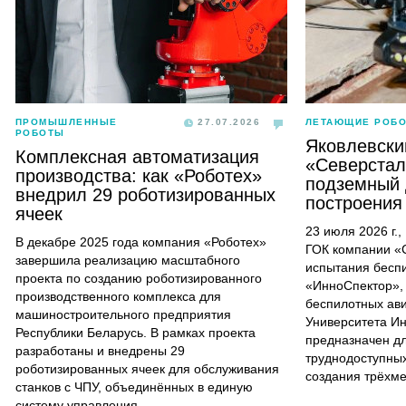
ПРОМЫШЛЕННЫЕ
27.07.2026
ЛЕТАЮЩИЕ РОБ
РОБОТЫ
Яковлевски
Комплексная автоматизация
«Северстал
производства: как «Роботех»
подземный 
внедрил 29 роботизированных
построения
ячеек
23 июля 2026 г.
В декабре 2025 года компания «Роботех»
ГОК компании «
завершила реализацию масштабного
испытания бесп
проекта по созданию роботизированного
«ИнноСпектор»,
производственного комплекса для
беспилотных ав
машиностроительного предприятия
Университета И
Республики Беларусь. В рамках проекта
предназначен д
разработаны и внедрены 29
труднодоступных
роботизированных ячеек для обслуживания
создания трёхм
станков с ЧПУ, объединённых в единую
систему управления.