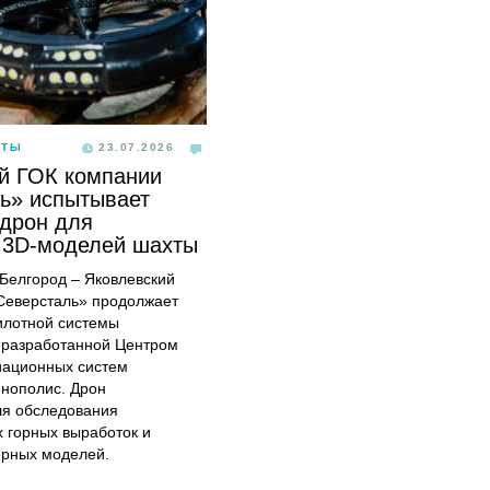
ОТЫ
23.07.2026
й ГОК компании
ь» испытывает
дрон для
 3D-моделей шахты
, Белгород – Яковлевский
Северсталь» продолжает
илотной системы
 разработанной Центром
иационных систем
ннополис. Дрон
ля обследования
 горных выработок и
ерных моделей.