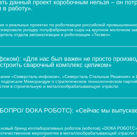
ать данный проект коробочным нельзя – он пот
 в работу».
 молочного завода
и о реальных проектах по роботизации российской промышленнос
атизировали укладку полуфабрикатов сыра на крупном молочном за
дитель отдела автоматизации и роботизации «Тесвел».
оком): «Для нас был важен не просто произво
остроить сварочный комплекс целиком»
пании «Северсталь-инфоком», «Северсталь Стальные Решения» и
d.) подписали Меморандум о стратегическом технологическом парт
истем в строительную и металлообрабатывающую отрасли.
ОБОПРО/ DOКА РОБОТС): «Сейчас мы выпускаем
новый бренд коллаборативных роботов (коботов) «DОКА РОБОТС».
отечественном мероприятии в металлообрабатывающей отрасли. По