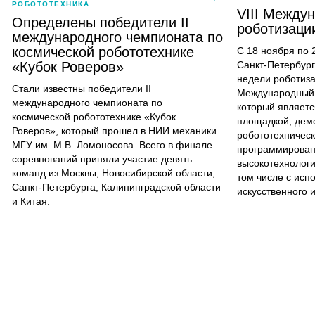
РОБОТОТЕХНИКА
VIII Между
Определены победители II
роботизаци
международного чемпионата по
космической робототехнике
С 18 ноября по 
«Кубок Роверов»
Санкт-Петербург
недели роботиза
Стали известны победители II
Международный 
международного чемпионата по
который являетс
космической робототехнике «Кубок
площадкой, дем
Роверов», который прошел в НИИ механики
робототехничес
МГУ им. М.В. Ломоносова. Всего в финале
программирован
соревнований приняли участие девять
высокотехнологи
команд из Москвы, Новосибирской области,
том числе с исп
Санкт-Петербурга, Калининградской области
искусственного 
и Китая.