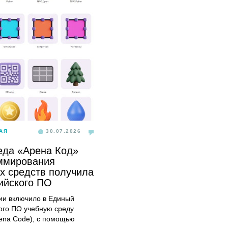
АЯ
30.07.2026
еда «Арена Код»
ммирования
х средств получила
сийского ПО
и включило в Единый
ого ПО учебную среду
ena Code), с помощью