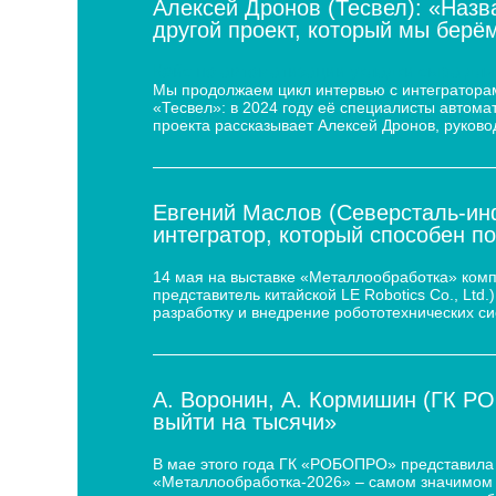
Алексей Дронов (Тесвел): «Назв
другой проект, который мы берём
Кейс по автоматизации укладки сыра для
Мы продолжаем цикл интервью с интеграторам
«Тесвел»: в 2024 году её специалисты автом
проекта рассказывает Алексей Дронов, руково
Евгений Маслов (Северсталь-инф
интегратор, который способен п
14 мая на выставке «Металлообработка» ком
представитель китайской LE Robotics Co., Lt
разработку и внедрение робототехнических с
А. Воронин, А. Кормишин (ГК Р
выйти на тысячи»
В мае этого года ГК «РОБОПРО» представила 
«Металлообработка-2026» – самом значимом 