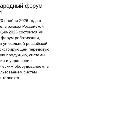
народный форум
и
20 ноября 2026 года в
е, в рамках Российской
ции-2026 состоится VIII
форум роботизации,
я уникальной российской
онстрирующей передовую
кую продукцию, системы
ия и управления
ческим оборудованием, в
ользованием систем
интеллекта.