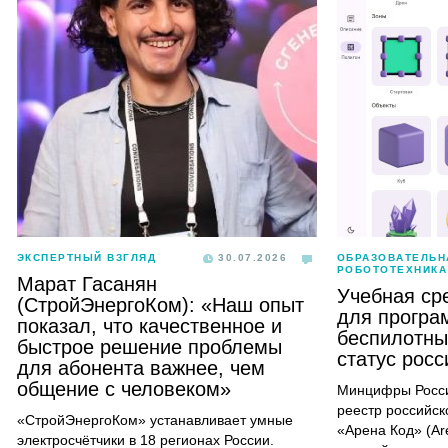
ЭКСПЕРТНЫЙ ВЗГЛЯД
30.07.2026
ОБРАЗОВАТЕЛЬН
РОБОТОТЕХНИКА
Марат Гасанян
Учебная ср
(СтройЭнергоКом): «Наш опыт
для програ
показал, что качественное и
беспилотны
быстрое решение проблемы
статус рос
для абонента важнее, чем
общение с человеком»
Минцифры Росси
реестр российск
«СтройЭнергоКом» устанавливает умные
«Арена Код» (Ar
электросчётчики в 18 регионах России.