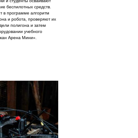
ки и студенты осваивают
ие беспилотных средств.
т в программе алгоритм
она и робота, проверяют их
дели полигона и затем
орудовании учебного
скан Арена Мини».