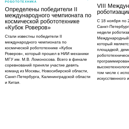
РОБОТОТЕХНИКА
VIII Между
Определены победители II
роботизаци
международного чемпионата по
космической робототехнике
С 18 ноября по 
«Кубок Роверов»
Санкт-Петербург
недели роботиза
Стали известны победители II
Международный 
международного чемпионата по
который являетс
космической робототехнике «Кубок
площадкой, дем
Роверов», который прошел в НИИ механики
робототехничес
МГУ им. М.В. Ломоносова. Всего в финале
программирован
соревнований приняли участие девять
высокотехнологи
команд из Москвы, Новосибирской области,
том числе с исп
Санкт-Петербурга, Калининградской области
искусственного 
и Китая.