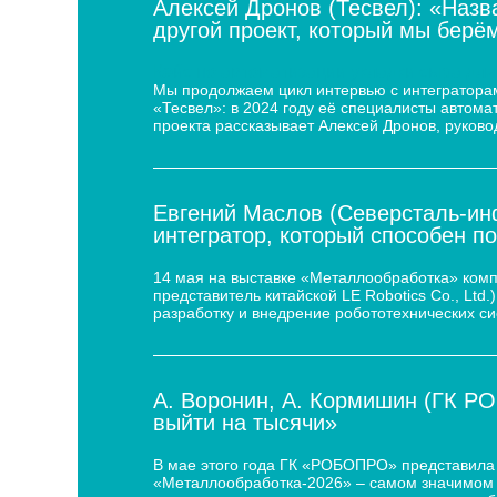
Алексей Дронов (Тесвел): «Назв
другой проект, который мы берём
Кейс по автоматизации укладки сыра для
Мы продолжаем цикл интервью с интеграторам
«Тесвел»: в 2024 году её специалисты автом
проекта рассказывает Алексей Дронов, руково
Евгений Маслов (Северсталь-инф
интегратор, который способен п
14 мая на выставке «Металлообработка» ком
представитель китайской LE Robotics Co., Lt
разработку и внедрение робототехнических с
А. Воронин, А. Кормишин (ГК Р
выйти на тысячи»
В мае этого года ГК «РОБОПРО» представила 
«Металлообработка-2026» – самом значимом 