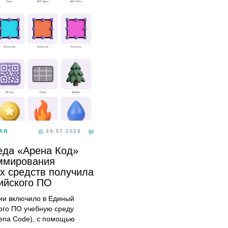
АЯ
30.07.2026
еда «Арена Код»
ммирования
х средств получила
сийского ПО
и включило в Единый
ого ПО учебную среду
ena Code), с помощью