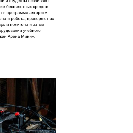
ки и студенты осваивают
ие беспилотных средств.
т в программе алгоритм
она и робота, проверяют их
дели полигона и затем
орудовании учебного
скан Арена Мини».