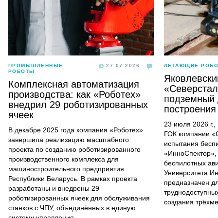
ПРОМЫШЛЕННЫЕ
27.07.2026
ЛЕТАЮЩИЕ РОБ
РОБОТЫ
Яковлевски
Комплексная автоматизация
«Северстал
производства: как «Роботех»
подземный 
внедрил 29 роботизированных
построения
ячеек
23 июля 2026 г.
В декабре 2025 года компания «Роботех»
ГОК компании «
завершила реализацию масштабного
испытания бесп
проекта по созданию роботизированного
«ИнноСпектор»,
производственного комплекса для
беспилотных ав
машиностроительного предприятия
Университета И
Республики Беларусь. В рамках проекта
предназначен д
разработаны и внедрены 29
труднодоступных
роботизированных ячеек для обслуживания
создания трёхм
станков с ЧПУ, объединённых в единую
систему управления.