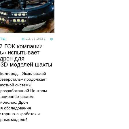
ОТЫ
23.07.2026
й ГОК компании
ь» испытывает
дрон для
 3D-моделей шахты
, Белгород – Яковлевский
Северсталь» продолжает
илотной системы
 разработанной Центром
иационных систем
ннополис. Дрон
ля обследования
 горных выработок и
ерных моделей.