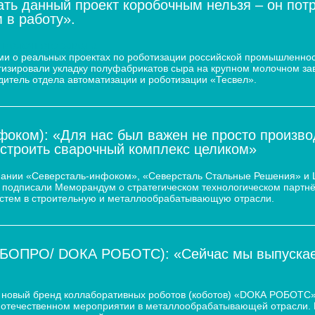
ать данный проект коробочным нельзя – он пот
 в работу».
 молочного завода
и о реальных проектах по роботизации российской промышленнос
атизировали укладку полуфабрикатов сыра на крупном молочном за
дитель отдела автоматизации и роботизации «Тесвел».
оком): «Для нас был важен не просто произво
остроить сварочный комплекс целиком»
пании «Северсталь-инфоком», «Северсталь Стальные Решения» и
d.) подписали Меморандум о стратегическом технологическом парт
истем в строительную и металлообрабатывающую отрасли.
ОБОПРО/ DOКА РОБОТС): «Сейчас мы выпускаем
новый бренд коллаборативных роботов (коботов) «DОКА РОБОТС».
отечественном мероприятии в металлообрабатывающей отрасли. По