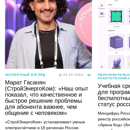
ЭКСПЕРТНЫЙ ВЗГЛЯД
30.07.2026
ОБРАЗОВАТЕЛЬН
РОБОТОТЕХНИКА
Марат Гасанян
Учебная ср
(СтройЭнергоКом): «Наш опыт
для програ
показал, что качественное и
беспилотны
быстрое решение проблемы
статус рос
для абонента важнее, чем
общение с человеком»
Минцифры Росси
реестр российск
«СтройЭнергоКом» устанавливает умные
«Арена Код» (Ar
электросчётчики в 18 регионах России.