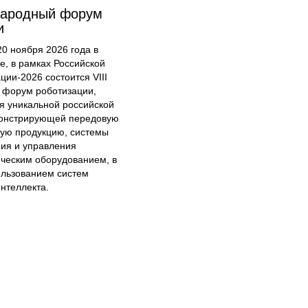
народный форум
и
20 ноября 2026 года в
е, в рамках Российской
ции-2026 состоится VIII
форум роботизации,
я уникальной российской
онстрирующей передовую
кую продукцию, системы
ия и управления
ческим оборудованием, в
ользованием систем
интеллекта.