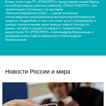
В мае этого года ГК «РОБОПРО» представила новый бренд
коллаборативных роботов (коботов) «DОКА РОБОТС». Его
презентация состоялась на выставке
«Металлообработка-2026» – самом значимом
отечественном мероприятии в металлообрабатывающей
отрасли. Подробнее о том, что стоит за его появлением и
каковы стратегические цели вывода нового бренда на
рынок, читайте в нашем интервью с техническим
директором ГК «РОБОПРО» Александром Ворониным и
руководителем отдела маркетинга Александром
Кормишиным.
Новости России и мира