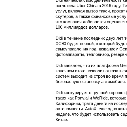
Didi начинала свою деятельность ка
поглотила Uber China в 2016 году. 
услуг, включая вызов такси, прока
скутеров, а также финансовые услу
что компания добивается оценки с
100 миллиардов долларов.
Didi в течение последних двух лет 
XC90 будет первой, в которой буде
самоуправления под названием Gemi
фотоаппараты, тепловизор, резервн
Didi заявляет, что их платформа Ge
конечном итоге позволит отказаться
систем выходит из строя во время 
безопасную остановку автомобиля.
Didi конкурирует с группой хорошо 
таких как Pony.ai и WeRide, которы
Калифорнии, тратя деньги на исслед
автономности. AutoX, еще одна кит
неделе, что будет использовать сед
Китае.