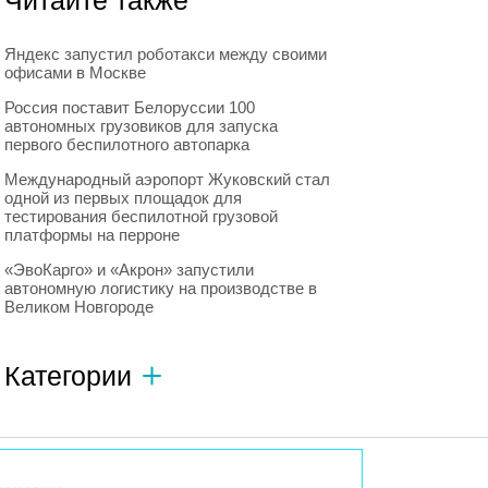
Читайте также
Яндекс запустил роботакси между своими
офисами в Москве
Россия поставит Белоруссии 100
автономных грузовиков для запуска
первого беспилотного автопарка
Международный аэропорт Жуковский стал
одной из первых площадок для
тестирования беспилотной грузовой
платформы на перроне
«ЭвоКарго» и «Акрон» запустили
автономную логистику на производстве в
Великом Новгороде
Категории
Автономный транспорт
593
Интересное о роботах
596