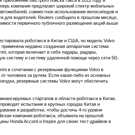
к приложение быстрого поиска такси в 2012 году и
Теперь компания предлагает широкий спектр мобильных
т автомобилей, совместное использование велосипедов и
ги для водителей. Reuters сообщило в прошлом месяце,
тоимости первичного публичного размещения акций выше
тестировала роботакси в Китае и США, но модель Volvo
т применена недавно созданная аппаратная система
ni, которая включает в себя лидары, радары,
ую систему и систему удаленной помощи через сети 5G.
mini в сочетании с резервными функциями Volvo в
 от человека за рулем. Если какая-либо из основных
поездки, резервные системы Volvo могут обеспечить
финансируемых стартапов в области роботакси в Китае,
е проводят испытания в крупных городах Китая и
ования и разработки, чтобы достичь 4-го уровня
айская компания-роботакси, объявила на прошлой
аны Honda Accord и Inspire для своих тест-драйвов в