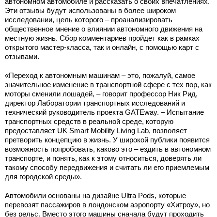
автономном автомобиле и рассказать о своих впечатлениях.
Эти отзывы будут использованы в более широком
исследовании, цель которого – проанализировать
общественное мнение о влиянии автономного движения на
местную жизнь. Сбор комментариев пройдет как в рамках
открытого мастер-класса, так и онлайн, с помощью карт с
отзывами.
«Переход к автономным машинам – это, пожалуй, самое
значительное изменение в транспортной сфере с тех пор, как
моторы сменили лошадей, – говорит профессор Ник Рид,
директор Лаборатории транспортных исследований и
технический руководитель проекта GATEway. – Испытание
транспортных средств в реальной среде, которую
предоставляет UK Smart Mobility Living Lab, позволяет
претворить концепцию в жизнь. У широкой публики появится
возможность попробовать, каково это – ездить в автономном
транспорте, и понять, как к этому относиться, доверять ли
такому способу передвижения и считать ли его приемлемым
для городской среды».
Автомобили основаны на дизайне Ultra Pods, которые
перевозят пассажиров в лондонском аэропорту «Хитроу», но
без рельс. Вместо этого машины сначала будут проходить