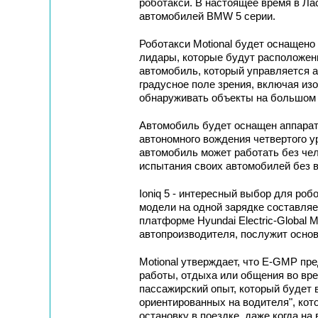
роботакси. В настоящее время в Лас
автомобилей BMW 5 серии.
Роботакси Motional будет оснащено 
лидары, которые будут расположен
автомобиль, который управляется 
градусное поле зрения, включая из
обнаруживать объекты на большом 
Автомобиль будет оснащен аппара
автономного вождения четвертого ур
автомобиль может работать без чел
испытания своих автомобилей без в
Ioniq 5 - интересный выбор для робо
модели на одной зарядке составляе
платформе Hyundai Electric-Global M
автопроизводителя, послужит основ
Motional утверждает, что E-GMP пр
работы, отдыха или общения во вре
пассажирский опыт, который будет 
ориентированных на водителя", ко
остановку в поездке, даже когда на 