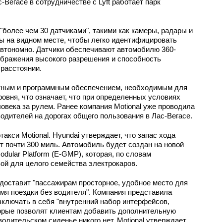
-Вегасе в сотрудничестве с Lyft работает парк
"более чем 30 датчиками", такими как камеры, радары и
ы на видном месте, чтобы легко идентифицировать
автономно. Датчики обеспечивают автомобилю 360-
ображения высокого разрешения и способность
расстоянии.
тным и программным обеспечением, необходимым для
овня, что означает, что при определенных условиях
овека за рулем. Ранее компания Motional уже проводила
одителей на дорогах общего пользования в Лас-Вегасе.
такси Motional. Hyundai утверждает, что запас хода
т почти 300 миль. Автомобиль будет создан на новой
odular Platform (E-GMP), которая, по словам
ой для целого семейства электрокаров.
едоставит "пассажирам просторное, удобное место для
мя поездки без водителя". Компания представила
включать в себя "внутренний набор интерфейсов,
торые позволят клиентам добавить дополнительную
водительском сиденье никого нет. Motional утверждает,