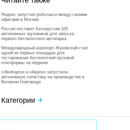
Читайте также
Яндекс запустил роботакси между своими
офисами в Москве
Россия поставит Белоруссии 100
автономных грузовиков для запуска
первого беспилотного автопарка
Международный аэропорт Жуковский стал
одной из первых площадок для
тестирования беспилотной грузовой
платформы на перроне
«ЭвоКарго» и «Акрон» запустили
автономную логистику на производстве в
Великом Новгороде
Категории
Автономный транспорт
593
Интересное о роботах
596