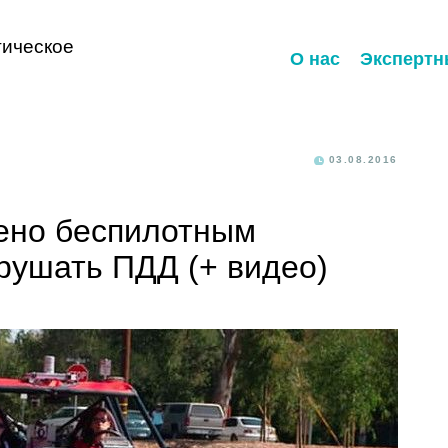
ическое
О нас
Экспертн
03.08.2016
лено беспилотным
рушать ПДД (+ видео)