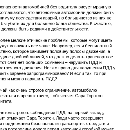
зопасности автомобилей без водителя рисует мрачную
о, соглашаются, что автономные автомобили должны быть
инимуму последствия аварий, но большинство из них не
 бы убить их для большего блага общества. К счастью,
и, должны быть редкими в действительности.
олее мелкие этические проблемы, которые могут иметь
удут возникать все чаще. Например, если беспилотный
твию, которое занимает половину полосы движения, а
дине двойной линией, что должно делать транспортное
этот счет нет больших сомнений – нарушить ПДД и
встречного движения. Но это право для нарушения ПДД у
ть заранее запрограммировано? И если так, то при
тепени можно нарушить ПДД?
ай как очень строгое ограничение, автомобилю
езаться в препятствие», - объясняет Сара Торнтон,
итета.
етом строгого соблюдения ПДД, на первый взгляд,
нт, отмечает Сара Торнтон. Люди часто совершают
 поддержания безопасности транспортных средств и
вка посередине дороги перед картонной коробкой может