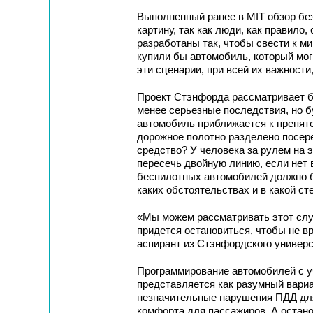
Выполненный ранее в МIТ обзор бе
картину, так как люди, как правил
разработаны так, чтобы свести к м
купили бы автомобиль, который мог
эти сценарии, при всей их важност
Проект Стэнфорда рассматривает б
менее серьезные последствия, но б
автомобиль приближается к препятс
дорожное полотно разделено посере
средство? У человека за рулем на 
пересечь двойную линию, если нет 
беспилотных автомобилей должно бы
каких обстоятельствах и в какой с
«Мы можем рассматривать этот случ
придется остановиться, чтобы не вр
аспирант из Стэнфордского универс
Программирование автомобилей с уч
представляется как разумный вариа
незначительные нарушения ПДД для
комфорта для пассажиров. А остано