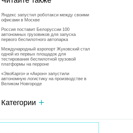
Читайте также
Яндекс запустил роботакси между своими
офисами в Москве
Россия поставит Белоруссии 100
автономных грузовиков для запуска
первого беспилотного автопарка
Международный аэропорт Жуковский стал
одной из первых площадок для
тестирования беспилотной грузовой
платформы на перроне
«ЭвоКарго» и «Акрон» запустили
автономную логистику на производстве в
Великом Новгороде
Категории
Автономный транспорт
593
Интересное о роботах
596