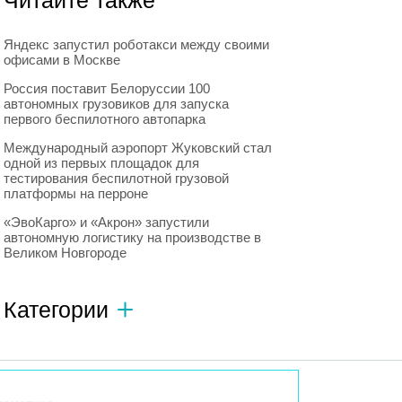
Читайте также
Яндекс запустил роботакси между своими
офисами в Москве
Россия поставит Белоруссии 100
автономных грузовиков для запуска
первого беспилотного автопарка
Международный аэропорт Жуковский стал
одной из первых площадок для
тестирования беспилотной грузовой
платформы на перроне
«ЭвоКарго» и «Акрон» запустили
автономную логистику на производстве в
Великом Новгороде
Категории
Автономный транспорт
593
Интересное о роботах
596