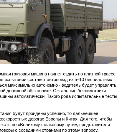
омная грузовая машина начнет ездить по платной трассе
ля испытаний составят автопоезд из 5–10 беспилотных
ься максимально автономно - водитель будет управлять
ной дорожной обстановке. Остальные беспилотники
ашины автоматически. Такого рода испытательные тесты
ытания будут пройдены успешно, то дальнейшее
оскоростных дорогах Европы и Китая. Для того, чтобы
хать по «Великому шелковому пути», представители
говоры с соседними странами по этому вопросу.