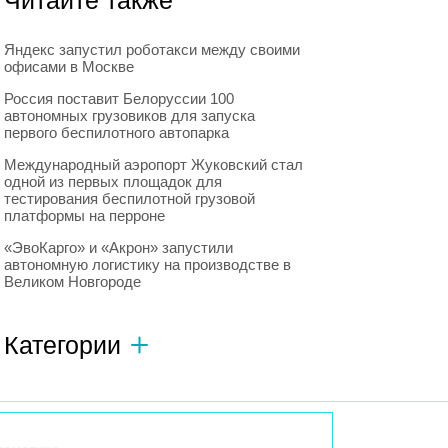
Читайте также
Яндекс запустил роботакси между своими
офисами в Москве
Россия поставит Белоруссии 100
автономных грузовиков для запуска
первого беспилотного автопарка
Международный аэропорт Жуковский стал
одной из первых площадок для
тестирования беспилотной грузовой
платформы на перроне
«ЭвоКарго» и «Акрон» запустили
автономную логистику на производстве в
Великом Новгороде
Категории
Автономный транспорт
593
Интересное о роботах
596