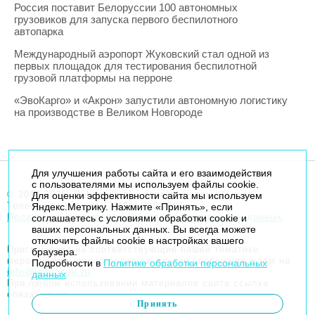
Россия поставит Белоруссии 100 автономных
грузовиков для запуска первого беспилотного
автопарка
Международный аэропорт Жуковский стал одной из
первых площадок для тестирования беспилотной
грузовой платформы на перроне
«ЭвоКарго» и «Акрон» запустили автономную логистику
на производстве в Великом Новгороде
Для улучшения работы сайта и его взаимодействия
с пользователями мы используем файлы cookie.
© 2014-2026. Robogeek.ru - проект группы “Текарт”.
Для оценки эффективности сайта мы используем
Телефон редакции
+7(495) 790-7591
Яндекс.Метрику. Нажмите «Принять», если
Политика в отношении обработки персональных данных
соглашаетесь с условиями обработки cookie и
ваших персональных данных. Вы всегда можете
отключить файлы cookie в настройках вашего
Приглашения на соответствующие нашей тематике
браузера.
мероприятия, пресс-релизы и другие сообщения ждем на
Подробности в
Политике обработки персональных
info@robogeek.ru
.
данных
При любом использовании материалов сайта ссылка
обязательна.
Принять