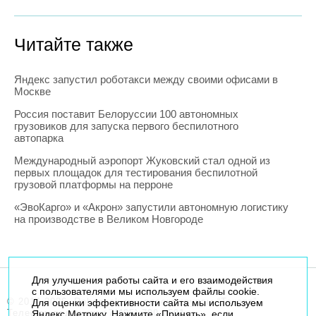
Читайте также
Яндекс запустил роботакси между своими офисами в
Москве
Россия поставит Белоруссии 100 автономных
грузовиков для запуска первого беспилотного
автопарка
Международный аэропорт Жуковский стал одной из
первых площадок для тестирования беспилотной
грузовой платформы на перроне
«ЭвоКарго» и «Акрон» запустили автономную логистику
на производстве в Великом Новгороде
Для улучшения работы сайта и его взаимодействия
с пользователями мы используем файлы cookie.
© 2014-2026. Robogeek.ru - проект группы “Текарт”.
Для оценки эффективности сайта мы используем
Телефон редакции
+7(495) 790-7591
Яндекс.Метрику. Нажмите «Принять», если