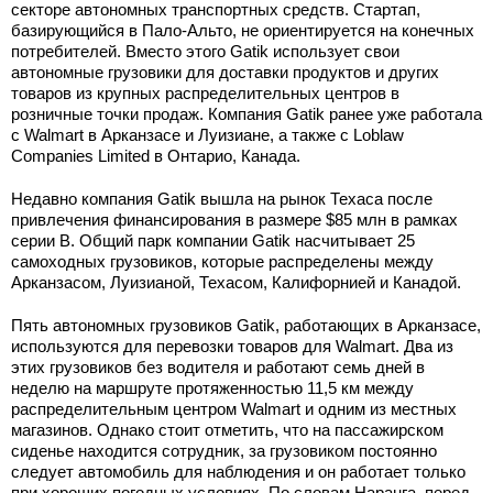
секторе автономных транспортных средств. Стартап,
базирующийся в Пало-Альто, не ориентируется на конечных
потребителей. Вместо этого Gatik использует свои
автономные грузовики для доставки продуктов и других
товаров из крупных распределительных центров в
розничные точки продаж. Компания Gatik ранее уже работала
с Walmart в Арканзасе и Луизиане, а также с Loblaw
Companies Limited в Онтарио, Канада.
Недавно компания Gatik вышла на рынок Техаса после
привлечения финансирования в размере $85 млн в рамках
серии B. Общий парк компании Gatik насчитывает 25
самоходных грузовиков, которые распределены между
Арканзасом, Луизианой, Техасом, Калифорнией и Канадой.
Пять автономных грузовиков Gatik, работающих в Арканзасе,
используются для перевозки товаров для Walmart. Два из
этих грузовиков без водителя и работают семь дней в
неделю на маршруте протяженностью 11,5 км между
распределительным центром Walmart и одним из местных
магазинов. Однако стоит отметить, что на пассажирском
сиденье находится сотрудник, за грузовиком постоянно
следует автомобиль для наблюдения и он работает только
при хороших погодных условиях. По словам Наранга, перед