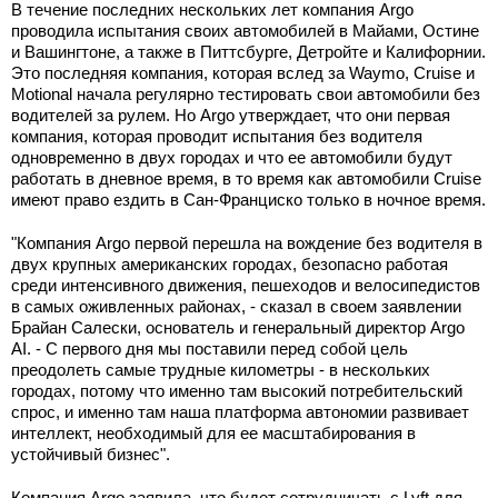
В течение последних нескольких лет компания Argo
проводила испытания своих автомобилей в Майами, Остине
и Вашингтоне, а также в Питтсбурге, Детройте и Калифорнии.
Это последняя компания, которая вслед за Waymo, Cruise и
Motional начала регулярно тестировать свои автомобили без
водителей за рулем. Но Argo утверждает, что они первая
компания, которая проводит испытания без водителя
одновременно в двух городах и что ее автомобили будут
работать в дневное время, в то время как автомобили Cruise
имеют право ездить в Сан-Франциско только в ночное время.
"Компания Argo первой перешла на вождение без водителя в
двух крупных американских городах, безопасно работая
среди интенсивного движения, пешеходов и велосипедистов
в самых оживленных районах, - сказал в своем заявлении
Брайан Салески, основатель и генеральный директор Argo
AI. - С первого дня мы поставили перед собой цель
преодолеть самые трудные километры - в нескольких
городах, потому что именно там высокий потребительский
спрос, и именно там наша платформа автономии развивает
интеллект, необходимый для ее масштабирования в
устойчивый бизнес".
Компания Argo заявила, что будет сотрудничать с Lyft для