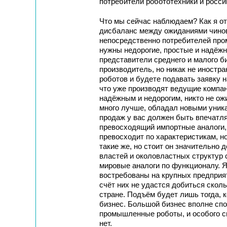
потребители робототехники и росси
Что мы сейчас наблюдаем? Как я от
дисбаланс между ожиданиями чино
непосредственно потребителей про
нужны недорогие, простые и надёжн
представители среднего и малого б
производитель, но никак не иностр
роботов и будете подавать заявку на
что уже производят ведущие компани
надёжным и недорогим, никто не ож
много лучше, обладал новыми уника
продаж у вас должен быть впечатля
превосходящий импортные аналоги,
превосходит по характеристикам, но
такие же, но стоит он значительно
властей и околовластных структур
мировые аналоги по функционалу. Я
востребованы на крупных предприя
счёт них не удастся добиться скол
стране. Подъём будет лишь тогда, к
бизнес. Большой бизнес вполне сп
промышленные роботы, и особого с
нет.