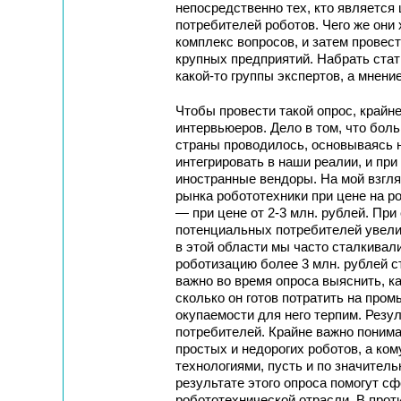
непосредственно тех, кто является
потребителей роботов. Чего же они
комплекс вопросов, и затем провест
крупных предприятий. Набрать стати
какой-то группы экспертов, а мнени
Чтобы провести такой опрос, крайн
интервьюеров. Дело в том, что бол
страны проводилось, основываясь н
интегрировать в наши реалии, и при
иностранные вендоры. На мой взгля
рынка робототехники при цене на ро
— при цене от 2-3 млн. рублей. Пр
потенциальных потребителей увелич
в этой области мы часто сталкивали
роботизацию более 3 млн. рублей 
важно во время опроса выяснить, к
сколько он готов потратить на про
окупаемости для него терпим. Резу
потребителей. Крайне важно понима
простых и недорогих роботов, а к
технологиями, пусть и по значител
результате этого опроса помогут 
робототехнической отрасли. В прот