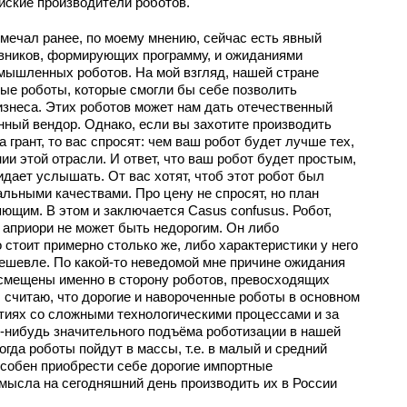
йские производители роботов.
мечал ранее, по моему мнению, сейчас есть явный
вников, формирующих программу, и ожиданиями
мышленных роботов. На мой взгляд, нашей стране
ые роботы, которые смогли бы себе позволить
изнеса. Этих роботов может нам дать отечественный
анный вендор. Однако, если вы захотите производить
 грант, то вас спросят: чем ваш робот будет лучше тех,
и этой отрасли. И ответ, что ваш робот будет простым,
идает услышать. От вас хотят, чтоб этот робот был
льными качествами. Про цену не спросят, но план
ющим. В этом и заключается Casus confusus. Робот,
 априори не может быть недорогим. Он либо
 стоит примерно столько же, либо характеристики у него
 дешевле. По какой-то неведомой мне причине ожидания
 смещены именно в сторону роботов, превосходящих
 считаю, что дорогие и навороченные роботы в основном
тиях со сложными технологическими процессами и за
ь-нибудь значительного подъёма роботизации в нашей
огда роботы пойдут в массы, т.е. в малый и средний
особен приобрести себе дорогие импортные
мысла на сегодняшний день производить их в России