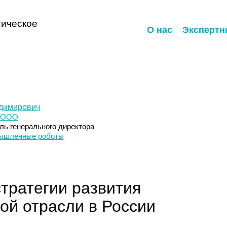
ическое
О нас
Экспертн
димирович
 ООО
ль генерального директора
ышленные роботы
стратегии развития
ой отрасли в России