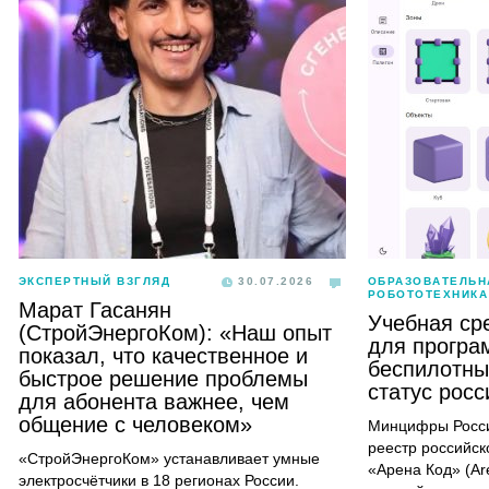
ЭКСПЕРТНЫЙ ВЗГЛЯД
30.07.2026
ОБРАЗОВАТЕЛЬН
РОБОТОТЕХНИКА
Марат Гасанян
Учебная ср
(СтройЭнергоКом): «Наш опыт
для програ
показал, что качественное и
беспилотны
быстрое решение проблемы
статус рос
для абонента важнее, чем
общение с человеком»
Минцифры Росси
реестр российск
«СтройЭнергоКом» устанавливает умные
«Арена Код» (Ar
электросчётчики в 18 регионах России.