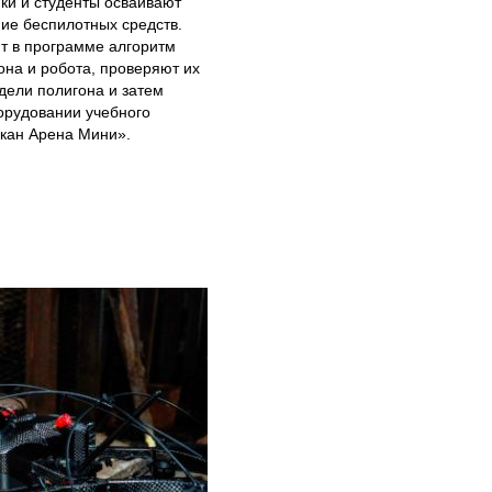
ки и студенты осваивают
ие беспилотных средств.
т в программе алгоритм
она и робота, проверяют их
дели полигона и затем
орудовании учебного
скан Арена Мини».