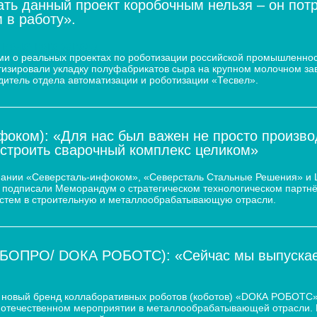
ать данный проект коробочным нельзя – он пот
 в работу».
 молочного завода
и о реальных проектах по роботизации российской промышленнос
атизировали укладку полуфабрикатов сыра на крупном молочном за
дитель отдела автоматизации и роботизации «Тесвел».
оком): «Для нас был важен не просто произво
остроить сварочный комплекс целиком»
пании «Северсталь-инфоком», «Северсталь Стальные Решения» и
d.) подписали Меморандум о стратегическом технологическом парт
истем в строительную и металлообрабатывающую отрасли.
ОБОПРО/ DOКА РОБОТС): «Сейчас мы выпускаем
новый бренд коллаборативных роботов (коботов) «DОКА РОБОТС».
отечественном мероприятии в металлообрабатывающей отрасли. По