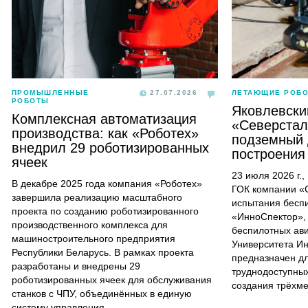
ПРОМЫШЛЕННЫЕ
27.07.2026
ЛЕТАЮЩИЕ РОБ
РОБОТЫ
Яковлевски
Комплексная автоматизация
«Северстал
производства: как «Роботех»
подземный 
внедрил 29 роботизированных
построения
ячеек
23 июля 2026 г.
В декабре 2025 года компания «Роботех»
ГОК компании «
завершила реализацию масштабного
испытания бесп
проекта по созданию роботизированного
«ИнноСпектор»,
производственного комплекса для
беспилотных ав
машиностроительного предприятия
Университета И
Республики Беларусь. В рамках проекта
предназначен д
разработаны и внедрены 29
труднодоступных
роботизированных ячеек для обслуживания
создания трёхм
станков с ЧПУ, объединённых в единую
систему управления.