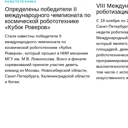
РОБОТОТЕХНИКА
VIII Между
Определены победители II
роботизаци
международного чемпионата по
космической робототехнике
С 18 ноября по 
«Кубок Роверов»
Санкт-Петербург
недели роботиза
Стали известны победители II
Международный 
международного чемпионата по
который являетс
космической робототехнике «Кубок
площадкой, дем
Роверов», который прошел в НИИ механики
робототехничес
МГУ им. М.В. Ломоносова. Всего в финале
программирован
соревнований приняли участие девять
высокотехнологи
команд из Москвы, Новосибирской области,
том числе с исп
Санкт-Петербурга, Калининградской области
искусственного 
и Китая.