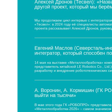
Алексей Дронов (Тесвел): «Назв
другой проект, который мы берём
Кейс по автоматизации укладки сыра для
Мы продолжаем цикл интервью с интеграторам
«Тесвел»: в 2024 году её специалисты автом
проекта рассказывает Алексей Дронов, руково
Евгений Маслов (Северсталь-инф
интегратор, который способен п
14 мая на выставке «Металлообработка» ком
представитель китайской LE Robotics Co., Lt
разработку и внедрение робототехнических с
А. Воронин, А. Кормишин (ГК Р
выйти на тысячи»
В мае этого года ГК «РОБОПРО» представила 
«Металлообработка-2026» – самом значимом 