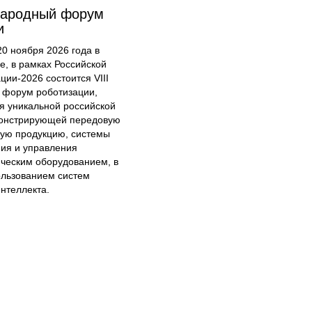
народный форум
и
20 ноября 2026 года в
е, в рамках Российской
ции-2026 состоится VIII
форум роботизации,
я уникальной российской
онстрирующей передовую
кую продукцию, системы
ия и управления
ческим оборудованием, в
ользованием систем
интеллекта.