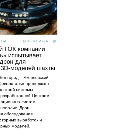
ОТЫ
23.07.2026
й ГОК компании
ь» испытывает
дрон для
 3D-моделей шахты
, Белгород – Яковлевский
Северсталь» продолжает
илотной системы
 разработанной Центром
иационных систем
ннополис. Дрон
ля обследования
 горных выработок и
ерных моделей.