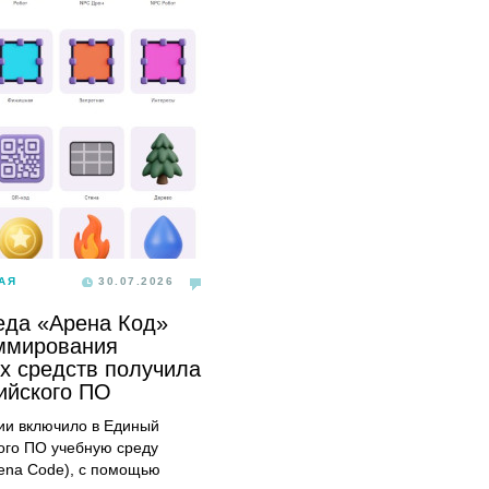
АЯ
30.07.2026
еда «Арена Код»
ммирования
х средств получила
сийского ПО
и включило в Единый
ого ПО учебную среду
ena Code), с помощью