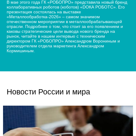
В мае этого года ГК «РОБОПРО» представила новый бренд
коллаборативных роботов (коботов) «DОКА РОБОТС». Его
презентация состоялась на выставке
«Металлообработка-2026» – самом значимом
отечественном мероприятии в металлообрабатывающей
отрасли. Подробнее о том, что стоит за его появлением и
каковы стратегические цели вывода нового бренда на
рынок, читайте в нашем интервью с техническим
директором ГК «РОБОПРО» Александром Ворониным и
руководителем отдела маркетинга Александром
Кормишиным.
Новости России и мира