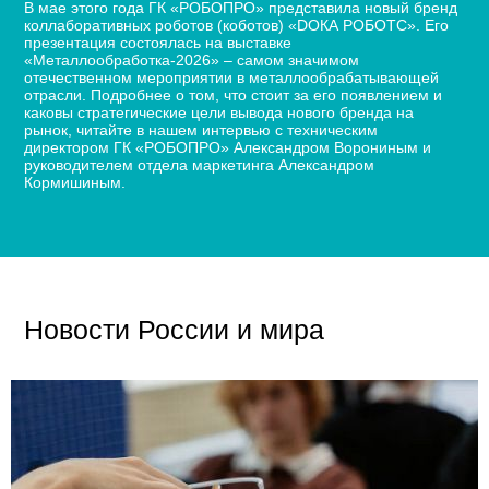
В мае этого года ГК «РОБОПРО» представила новый бренд
коллаборативных роботов (коботов) «DОКА РОБОТС». Его
презентация состоялась на выставке
«Металлообработка-2026» – самом значимом
отечественном мероприятии в металлообрабатывающей
отрасли. Подробнее о том, что стоит за его появлением и
каковы стратегические цели вывода нового бренда на
рынок, читайте в нашем интервью с техническим
директором ГК «РОБОПРО» Александром Ворониным и
руководителем отдела маркетинга Александром
Кормишиным.
Новости России и мира