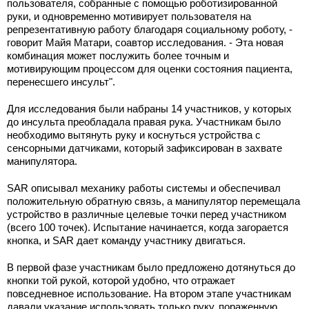
пользователя, собранные с помощью роботизированной
руки, и одновременно мотивирует пользователя на
репрезентативную работу благодаря социальному роботу, -
говорит Майя Матари, соавтор исследования. - Эта новая
комбинация может послужить более точным и
мотивирующим процессом для оценки состояния пациента,
перенесшего инсульт".
Для исследования были набраны 14 участников, у которых
до инсульта преобладала правая рука. Участникам было
необходимо вытянуть руку и коснуться устройства с
сенсорными датчиками, который зафиксирован в захвате
манипулятора.
SAR описывал механику работы системы и обеспечивал
положительную обратную связь, а манипулятор перемещала
устройство в различные целевые точки перед участником
(всего 100 точек). Испытание начинается, когда загорается
кнопка, и SAR дает команду участнику двигаться.
В первой фазе участникам было предложено дотянуться до
кнопки той рукой, которой удобно, что отражает
повседневное использование. На втором этапе участникам
давали указание использовать только руку, пораженную