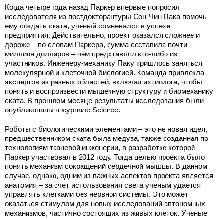
Когда четыре года назад Паркер впервые попросил
исследователя из постдокторантуры Сон-Чин Пака помочь
ему создать ската, ученый сомневался в успехе
предприятия. Действительно, проект оказался сложнее и
дороже – по словам Паркера, сумма составила почти
миллион долларов – чем представлял кто-либо из
участников. Инженеру-механику Паку пришлось заняться
молекулярной и клеточной биологией. Команда привлекла
экспертов из разных областей, включая ихтиолога, чтобы
понять и воспроизвести мышечную структуру и биомеханику
ската. В прошлом месяце результаты исследования были
опубликованы в журнале Science.
Роботы с биологическими элементами – это не новая идея,
предшественником ската была медуза, также созданная по
технологиям тканевой инженерии, в разработке которой
Паркер участвовал в 2012 году. Тогда целью проекта было
понять механизм сокращений сердечной мышцы. В данном
случае, однако, одним из важных аспектов проекта является
анатомия – за счет использования света ученым удается
управлять клетками без нервной системы. Это может
оказаться стимулом для новых исследований автономных
механизмов, частично состоящих из живых клеток. Ученые