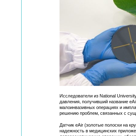
Исследователи из National Universit
давления, получивший название eAi
малоинвазивных операциях и импла
решению проблем, связанных с су
Датчик eAir (золотые полоски на кр
надежность в медицинских приложен