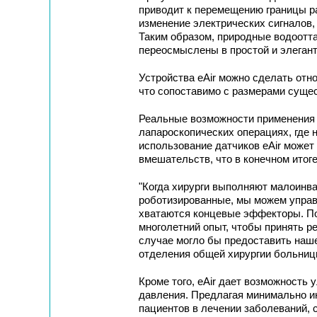
приводит к перемещению границы ра
изменение электрических сигналов,
Таким образом, природные водоотт
переосмыслены в простой и элеган
Устройства eAir можно сделать отн
что сопоставимо с размерами суще
Реальные возможности применения 
лапароскопических операциях, где 
использование датчиков eAir может
вмешательств, что в конечном итог
"Когда хирурги выполняют малоинв
роботизированные, мы можем управл
хватаются концевые эффекторы. Поэ
многолетний опыт, чтобы принять р
случае могло бы предоставить наше 
отделения общей хирургии больниц
Кроме того, eAir дает возможность
давления. Предлагая минимально и
пациентов в лечении заболеваний, 