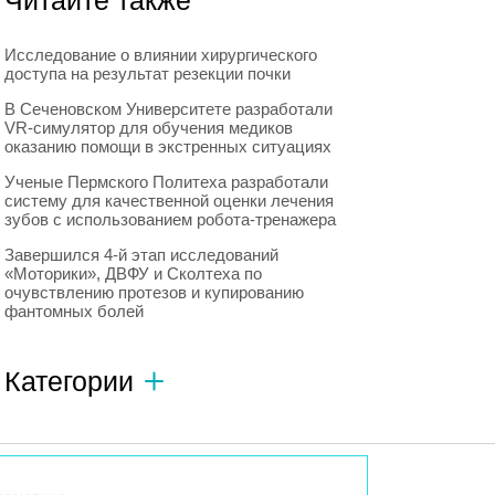
Читайте также
Исследование о влиянии хирургического
доступа на результат резекции почки
В Сеченовском Университете разработали
VR-симулятор для обучения медиков
оказанию помощи в экстренных ситуациях
Ученые Пермского Политеха разработали
систему для качественной оценки лечения
зубов с использованием робота-тренажера
Завершился 4-й этап исследований
«Моторики», ДВФУ и Сколтеха по
очувствлению протезов и купированию
фантомных болей
Категории
Автономный транспорт
593
Интересное о роботах
596