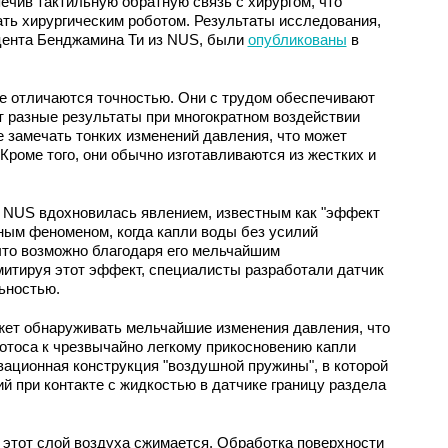
ечив тактильную обратную связь с хирургом, что
ть хирургическим роботом. Результаты исследования,
цента Бенджамина Ти из NUS, были
опубликованы
в
е отличаются точностью. Они с трудом обеспечивают
т разные результаты при многократном воздействии
не замечать тонких изменений давления, что может
Кроме того, они обычно изготавливаются из жестких и
 NUS вдохновилась явлением, известным как "эффект
ным феноменом, когда капли воды без усилий
что возможно благодаря его мельчайшим
итируя этот эффект, специалисты разработали датчик
ьностью.
ожет обнаруживать мельчайшие изменения давления, что
отоса к чрезвычайно легкому прикосновению капли
вационная конструкция "воздушной пружины", в которой
й при контакте с жидкостью в датчике границу раздела
 этот слой воздуха сжимается. Обработка поверхности