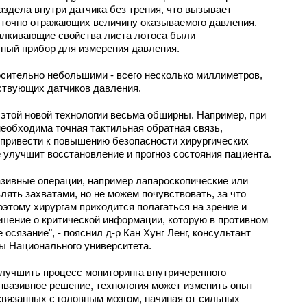
здела внутри датчика без трения, что вызывает
 точно отражающих величину оказываемого давления.
алкивающие свойства листа лотоса были
тный прибор для измерения давления.
осительно небольшими - всего несколько миллиметров,
ствующих датчиков давления.
этой новой технологии весьма обширны. Например, при
необходима точная тактильная обратная связь,
 привести к повышению безопасности хирургических
е улучшит восстановление и прогноз состояния пациента.
азивные операции, например лапароскопические или
ять захватами, но не можем почувствовать, за что
тому хирургам приходится полагаться на зрение и
ешение о критической информации, которую в противном
осязание", - пояснил д-р Кан Хунг Ленг, консультант
ы Национального университета.
 улучшить процесс мониторинга внутричерепного
нвазивное решение, технология может изменить опыт
связанных с головным мозгом, начиная от сильных