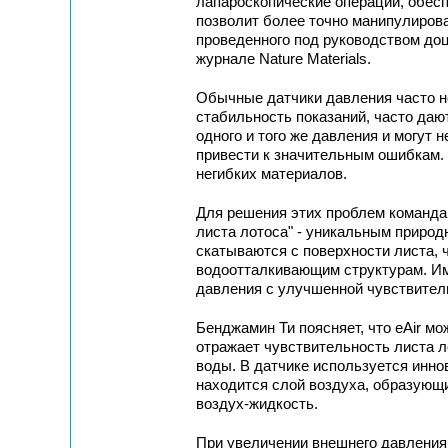
лапароскопические операции, обесп
позволит более точно манипулирова
проведенного под руководством до
журнале Nature Materials.
Обычные датчики давления часто н
стабильность показаний, часто даю
одного и того же давления и могут 
привести к значительным ошибкам. 
негибких материалов.
Для решения этих проблем команда
листа лотоса" - уникальным природ
скатываются с поверхности листа, 
водоотталкивающим структурам. Им
давления с улучшенной чувствител
Бенджамин Ти поясняет, что eAir м
отражает чувствительность листа л
воды. В датчике используется инно
находится слой воздуха, образующи
воздух-жидкость.
При увеличении внешнего давления