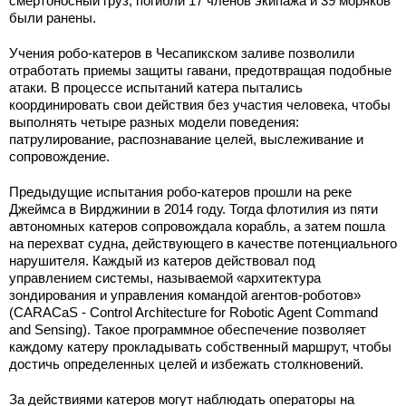
смертоносный груз, погибли 17 членов экипажа и 39 моряков
были ранены.
Учения робо-катеров в Чесапикском заливе позволили
отработать приемы защиты гавани, предотвращая подобные
атаки. В процессе испытаний катера пытались
координировать свои действия без участия человека, чтобы
выполнять четыре разных модели поведения:
патрулирование, распознавание целей, выслеживание и
сопровождение.
Предыдущие испытания робо-катеров прошли на реке
Джеймса в Вирджинии в 2014 году. Тогда флотилия из пяти
автономных катеров сопровождала корабль, а затем пошла
на перехват судна, действующего в качестве потенциального
нарушителя. Каждый из катеров действовал под
управлением системы, называемой «архитектура
зондирования и управления командой агентов-роботов»
(CARACaS - Control Architecture for Robotic Agent Command
and Sensing). Такое программное обеспечение позволяет
каждому катеру прокладывать собственный маршрут, чтобы
достичь определенных целей и избежать столкновений.
За действиями катеров могут наблюдать операторы на