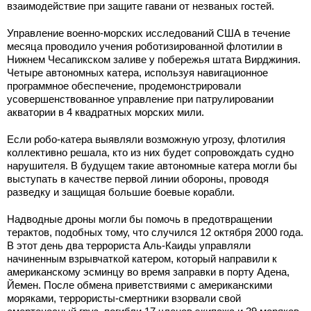
взаимодействие при защите гавани от незваных гостей.
Управление военно-морских исследований США в течение
месяца проводило учения роботизированной флотилии в
Нижнем Чесапикском заливе у побережья штата Вирджиния.
Четыре автономных катера, используя навигационное
программное обеспечение, продемонстрировали
усовершенствованное управление при патрулировании
акватории в 4 квадратных морских мили.
Если робо-катера выявляли возможную угрозу, флотилия
коллективно решала, кто из них будет сопровождать судно
нарушителя. В будущем такие автономные катера могли бы
выступать в качестве первой линии обороны, проводя
разведку и защищая большие боевые корабли.
Надводные дроны могли бы помочь в предотвращении
терактов, подобных тому, что случился 12 октября 2000 года.
В этот день два террориста Аль-Каиды управляли
начиненным взрывчаткой катером, который направили к
американскому эсминцу во время заправки в порту Адена,
Йемен. После обмена приветствиями с американскими
моряками, террористы-смертники взорвали свой