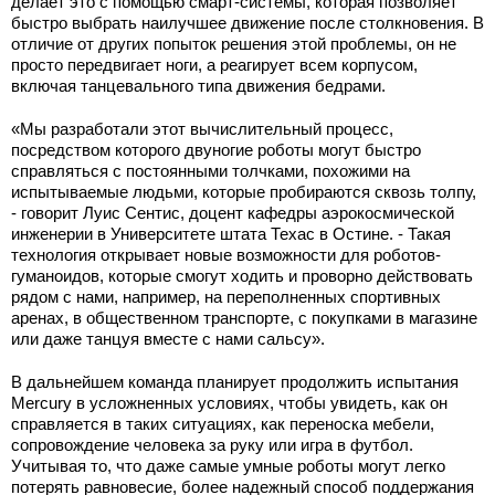
делает это с помощью смарт-системы, которая позволяет
быстро выбрать наилучшее движение после столкновения. В
отличие от других попыток решения этой проблемы, он не
просто передвигает ноги, а реагирует всем корпусом,
включая танцевального типа движения бедрами.
«Мы разработали этот вычислительный процесс,
посредством которого двуногие роботы могут быстро
справляться с постоянными толчками, похожими на
испытываемые людьми, которые пробираются сквозь толпу,
- говорит Луис Сентис, доцент кафедры аэрокосмической
инженерии в Университете штата Техас в Остине. - Такая
технология открывает новые возможности для роботов-
гуманоидов, которые смогут ходить и проворно действовать
рядом с нами, например, на переполненных спортивных
аренах, в общественном транспорте, с покупками в магазине
или даже танцуя вместе с нами сальсу».
В дальнейшем команда планирует продолжить испытания
Mercury в усложненных условиях, чтобы увидеть, как он
справляется в таких ситуациях, как переноска мебели,
сопровождение человека за руку или игра в футбол.
Учитывая то, что даже самые умные роботы могут легко
потерять равновесие, более надежный способ поддержания