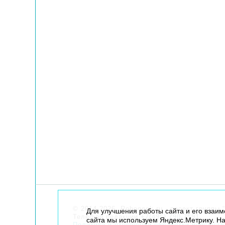
© 2014-2026. Robogeek.ru - проект группы “
Для улучшения работы сайта и его взаи
Телефон редакции
+7(495) 790-7591
сайта мы используем Яндекс.Метрику. На
Политика в отношении обработки персона