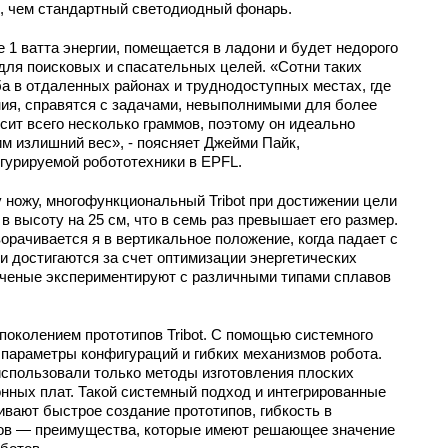
е, чем стандартный светодиодный фонарь.
е 1 ватта энергии, помещается в ладони и будет недорого
для поисковых и спасательных целей. «Сотни таких
а в отдаленных районах и труднодоступных местах, где
ния, справятся с задачами, невыполнимыми для более
весит всего несколько граммов, поэтому он идеально
им излишний вес», - поясняет Джейми Пайк,
гурируемой робототехники в EPFL.
ножу, многофункциональный Tribot при достижении цели
 в высоту на 25 см, что в семь раз превышает его размер.
орачивается я в вертикальное положение, когда падает с
 достигаются за счет оптимизации энергетических
ученые экспериментируют с различными типами сплавов
поколением прототипов Tribot. С помощью системного
параметры конфигураций и гибких механизмов робота.
 использовали только методы изготовления плоских
онных плат. Такой системный подход и интегрированные
вают быстрое создание прототипов, гибкость в
ов — преимущества, которые имеют решающее значение