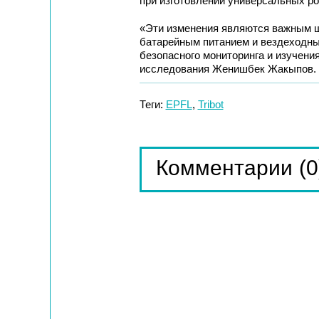
при изготовлении универсальных ро
«Эти изменения являются важным ш
батарейным питанием и вездеходны
безопасного мониторинга и изучени
исследования Женишбек Жакыпов.
Теги:
EPFL
,
Tribot
(0
Комментарии