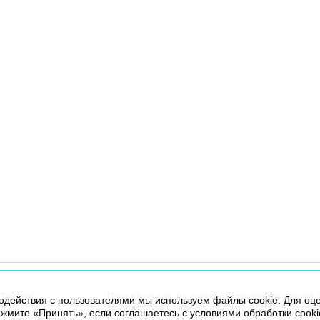
Текарт”.
Приглашения на соответствующие нашей 
модействия с пользователями мы используем файлы cookie. Для оц
мероприятия, пресс-релизы и другие соо
жмите «Принять», если соглашаетесь с условиями обработки cooki
льных данных
info@robogeek.ru
.