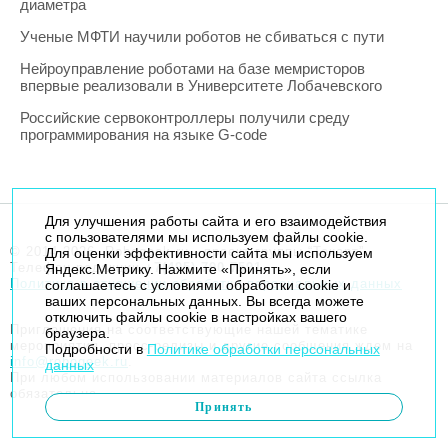
диаметра
Ученые МФТИ научили роботов не сбиваться с пути
Нейроуправление роботами на базе мемристоров
впервые реализовали в Университете Лобачевского
Российские сервоконтроллеры получили среду
программирования на языке G-code
Для улучшения работы сайта и его взаимодействия
с пользователями мы используем файлы cookie.
© 2014-2026. Robogeek.ru - проект группы “Текарт”.
Для оценки эффективности сайта мы используем
Телефон редакции
+7(495) 790-7591
Яндекс.Метрику. Нажмите «Принять», если
Политика в отношении обработки персональных данных
соглашаетесь с условиями обработки cookie и
ваших персональных данных. Вы всегда можете
отключить файлы cookie в настройках вашего
Приглашения на соответствующие нашей тематике
браузера.
мероприятия, пресс-релизы и другие сообщения ждем на
Подробности в
Политике обработки персональных
info@robogeek.ru
.
данных
При любом использовании материалов сайта ссылка
обязательна.
Принять