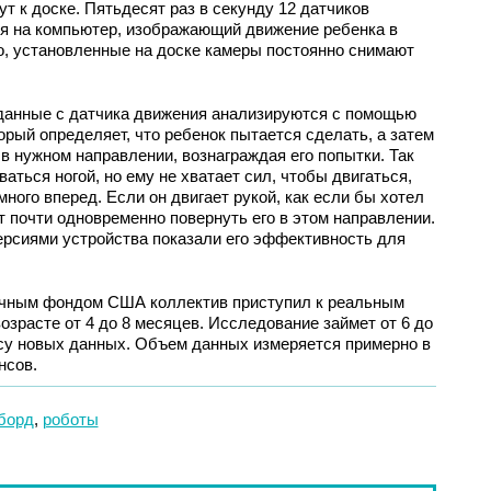
ут к доске. Пятьдесят раз в секунду 12 датчиков
я на компьютер, изображающий движение ребенка в
о, установленные на доске камеры постоянно снимают
 данные с датчика движения анализируются с помощью
орый определяет, что ребенок пытается сделать, а затем
в нужном направлении, вознаграждая его попытки. Так
ваться ногой, но ему не хватает сил, чтобы двигаться,
ного вперед. Если он двигает рукой, как если бы хотел
т почти одновременно повернуть его в этом направлении.
ерсиями устройства показали его эффективность для
чным фондом США коллектив приступил к реальным
озрасте от 4 до 8 месяцев. Исследование займет от 6 до
ссу новых данных. Объем данных измеряется примерно в
нсов.
борд
,
роботы