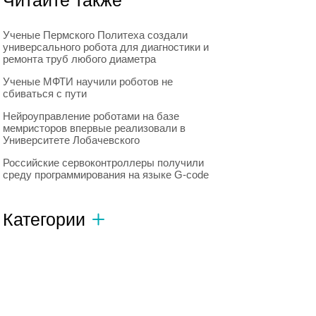
Читайте также
Ученые Пермского Политеха создали
универсального робота для диагностики и
ремонта труб любого диаметра
Ученые МФТИ научили роботов не
сбиваться с пути
Нейроуправление роботами на базе
мемристоров впервые реализовали в
Университете Лобачевского
Российские сервоконтроллеры получили
среду программирования на языке G-code
Категории
Автономный транспорт
593
Интересное о роботах
596
Искусственный интеллект
728