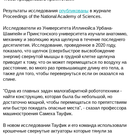
Результаты исследования
опубликованы
в журнале
Proceedings of the National Academy of Sciences.
Исследователи из Университета Иллинойса Урбана-
Шампейн и Принстонского университета изучали анатомию,
механику и эволюцию жука щелкуна в течение последнего
десятилетия. Исследование, проведенное в 2020 году,
показало, что щелчок (сверхбыстрое высвобождение
энергии) свернутой мышцы в грудной клетке щелкуна
приводит к тому, что он может перемещаться по воздуху на
расстояние, во много раз превышающее длину его тела, а
также для того, чтобы перевернуться если он оказался на
спине.
"Одна из главных задач малогабаритной робототехники -
найти конструкцию, которая была бы небольшой, но
достаточно мощной, чтобы перемещаться по препятствиям
или быстро покидать опасные места", - сказал профессора
машиностроения Самеха Тауфик.
В новом исследовании Тауфик и его команда использовали
крошечные свернутые актуаторы которые тянули за