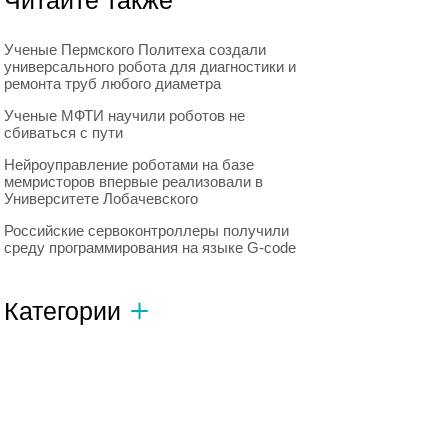
Читайте также
Ученые Пермского Политеха создали
универсального робота для диагностики и
ремонта труб любого диаметра
Ученые МФТИ научили роботов не
сбиваться с пути
Нейроуправление роботами на базе
мемристоров впервые реализовали в
Университете Лобачевского
Российские сервоконтроллеры получили
среду программирования на языке G-code
Категории
Автономный транспорт
593
Интересное о роботах
596
Искусственный интеллект
728