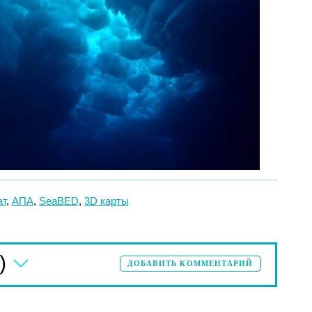
ат
,
АПА
,
SeaBED
,
3D карты
)
ДОБАВИТЬ КОММЕНТАРИЙ