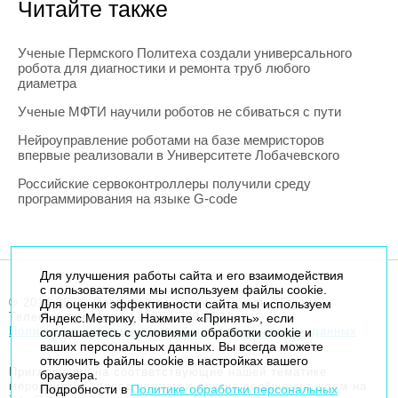
Читайте также
Ученые Пермского Политеха создали универсального
робота для диагностики и ремонта труб любого
диаметра
Ученые МФТИ научили роботов не сбиваться с пути
Нейроуправление роботами на базе мемристоров
впервые реализовали в Университете Лобачевского
Российские сервоконтроллеры получили среду
программирования на языке G-code
Для улучшения работы сайта и его взаимодействия
с пользователями мы используем файлы cookie.
© 2014-2026. Robogeek.ru - проект группы “Текарт”.
Для оценки эффективности сайта мы используем
Телефон редакции
+7(495) 790-7591
Яндекс.Метрику. Нажмите «Принять», если
Политика в отношении обработки персональных данных
соглашаетесь с условиями обработки cookie и
ваших персональных данных. Вы всегда можете
отключить файлы cookie в настройках вашего
Приглашения на соответствующие нашей тематике
браузера.
мероприятия, пресс-релизы и другие сообщения ждем на
Подробности в
Политике обработки персональных