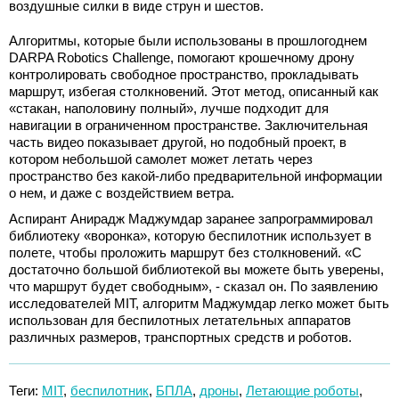
воздушные силки в виде струн и шестов.
Алгоритмы, которые были использованы в прошлогоднем
DARPA Robotics Challenge, помогают крошечному дрону
контролировать свободное пространство, прокладывать
маршрут, избегая столкновений. Этот метод, описанный как
«стакан, наполовину полный», лучше подходит для
навигации в ограниченном пространстве. Заключительная
часть видео показывает другой, но подобный проект, в
котором небольшой самолет может летать через
пространство без какой-либо предварительной информации
о нем, и даже с воздействием ветра.
Аспирант Анирадж Маджумдар заранее запрограммировал
библиотеку «воронка», которую беспилотник использует в
полете, чтобы проложить маршрут без столкновений. «С
достаточно большой библиотекой вы можете быть уверены,
что маршрут будет свободным», - сказал он. По заявлению
исследователей MIT, алгоритм Маджумдар легко может быть
использован для беспилотных летательных аппаратов
различных размеров, транспортных средств и роботов.
Теги:
MIT
,
беспилотник
,
БПЛА
,
дроны
,
Летающие роботы
,