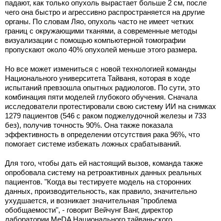
падают, как только опухоль вырастает больше 2 см, после
чего она быстро и агрессивно распространяется на другие
органы. По словам Ляо, опухоль часто не имеет четких
границ с окружающими тканями, а современные методы
визуализации с помощью компьютерной томографии
пропускают около 40% опухолей меньше этого размера.
Но все может измениться с новой технологией команды
Национального университета Тайваня, которая в ходе
испытаний превзошла опытных радиологов. По сути, это
комбинация пяти моделей глубокого обучения. Сначала
исследователи протестировали свою систему ИИ на снимках
1279 пациентов (546 с раком поджелудочной железы и 733
без), получив точность 90%. Она также показала
эффективность в определении отсутствия рака 96%, что
помогает системе избежать ложных срабатываний.
Для того, чтобы дать ей настоящий вызов, команда также
опробовала систему на ретроактивных данных реальных
пациентов. "Когда вы тестируете модель на сторонних
данных, производительность, как правило, значительно
ухудшается, и возникает значительная "проблема
обобщаемости", - говорит Вейчунг Ванг, директор
лаборатории MeDA Национального тайваньского