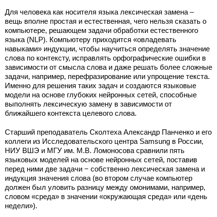
Для человека как носителя языка лексическая замена –
вещь вполне простая и естественная, чего нельзя сказать о
компьютере, решающем задачи обработки естественного
языка (NLP). Компьютеру приходится «овладевать
навыками» индукции, чтобы научиться определять значение
слова по контексту, исправлять орфографические ошибки в
зависимости от смысла слова и даже решать более сложные
задачи, например, перефразирование или упрощение текста.
Именно для решения таких задач и создаются языковые
модели на основе глубоких нейронных сетей, способные
выполнять лексическую замену в зависимости от
ближайшего контекста целевого слова.
Старший преподаватель Сколтеха Александр Панченко и его
коллеги из Исследовательского центра Samsung в России,
НИУ ВШЭ и МГУ им. М.В. Ломоносова сравнили пять
языковых моделей на основе нейронных сетей, поставив
перед ними две задачи − собственно лексическая замена и
индукция значения слова (во втором случае компьютер
должен был уловить разницу между омонимами, например,
словом «среда» в значении «окружающая среда» или «день
недели»).