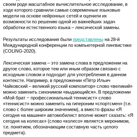
своем роде масштабное вычислительное исследование, в
ходе которого сравнили самые современные языковые
модели на основе нейронных сетей и оценили их
возможности по решению одной из важнейших задач
обработки естественного языка – лексической замены.
Результаты исследования были
представлены
на 28-й
Международной конференции по компьютерной лингвистике
(COLING-2020).
Лексическая замена – это замена слова в предложении на
другое слово, которое тем или иным образом связано с
исходным словом и подходит для употребления в данном
контексте. Например, в предложении «Пётр Ильич
Чайковский – великий русский композитор» слово «великий»
можно заменить синонимом «выдающийся». В предложении
«Мой брат − профессиональный теннисист» слово
«теннисист» можно заменить на гипероним «спортсмен» (т.е.
слово с более широким значением), а вместо фразы «Я
сегодня на машине» автомобилист вполне может сказать: «Я
сегодня на колесах» (слово «колесо» является меронимом,
т.е. понятием, обозначающим составную часть целого
предмета).