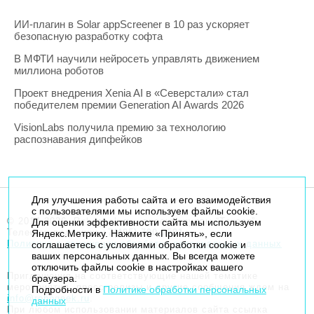
ИИ-плагин в Solar appScreener в 10 раз ускоряет
безопасную разработку софта
В МФТИ научили нейросеть управлять движением
миллиона роботов
Проект внедрения Xenia AI в «Северстали» стал
победителем премии Generation AI Awards 2026
VisionLabs получила премию за технологию
распознавания дипфейков
Для улучшения работы сайта и его взаимодействия
с пользователями мы используем файлы cookie.
© 2014-2026. Robogeek.ru - проект группы “Текарт”.
Для оценки эффективности сайта мы используем
Телефон редакции
+7(495) 790-7591
Яндекс.Метрику. Нажмите «Принять», если
Политика в отношении обработки персональных данных
соглашаетесь с условиями обработки cookie и
ваших персональных данных. Вы всегда можете
отключить файлы cookie в настройках вашего
Приглашения на соответствующие нашей тематике
браузера.
мероприятия, пресс-релизы и другие сообщения ждем на
Подробности в
Политике обработки персональных
info@robogeek.ru
.
данных
При любом использовании материалов сайта ссылка