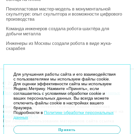
Пенопластовая мастер-модель в монументальной
скульптуре: опыт скульптора и возможности цифрового
производства
Команда инженеров создала робота-шахтёра для
добычи металла
Инженеры из Москвы создали робота в виде жука-
скарабея
Для улучшения работы сайта и его взаимодействия
с пользователями мы используем файлы cookie.
© 2014-2026. Robogeek.ru - проект группы “Текарт”.
Для оценки эффективности сайта мы используем
Телефон редакции
+7(495) 790-7591
Яндекс.Метрику. Нажмите «Принять», если
Политика в отношении обработки персональных данных
соглашаетесь с условиями обработки cookie и
ваших персональных данных. Вы всегда можете
отключить файлы cookie в настройках вашего
Приглашения на соответствующие нашей тематике
браузера.
мероприятия, пресс-релизы и другие сообщения ждем на
Подробности в
Политике обработки персональных
info@robogeek.ru
.
данных
При любом использовании материалов сайта ссылка
обязательна.
Принять